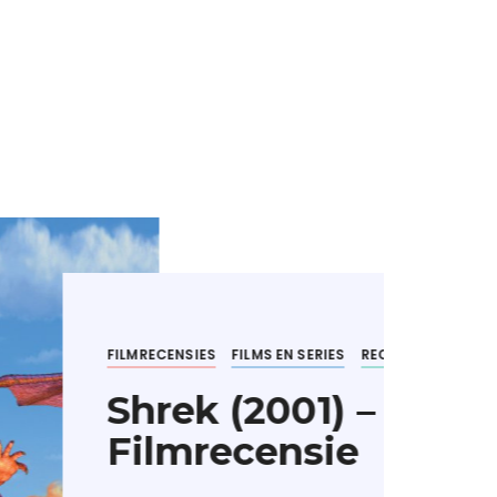
 SERIES
RECENSIES
VIDEO ON DEMAND
01) –
nsie