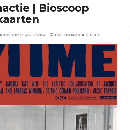
actie | Bioscoop
jkaarten
DOOR
SEBASTIAAN KHOUW
LAAT EEN REACTIE ACHTER