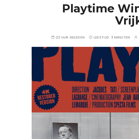
Playtime Win
Vri
22 UUR GELEDEN
LEESTIJD:
3 MINUTEN