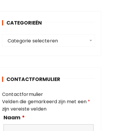
k
e
n
CATEGORIEËN
n
a
C
a
Categorie selecteren
a
r
t
:
e
g
o
CONTACTFORMULIER
r
i
Contactformulier
e
Velden die gemarkeerd zijn met een
*
ë
zijn vereiste velden
n
Naam
*