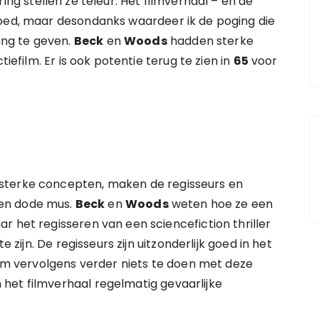
ring stellen ze teleur. Het filmverhaal – en de
goed, maar desondanks waardeer ik de poging die
ng te geven.
Beck
en
Woods
hadden sterke
tiefilm. Er is ook potentie terug te zien in
65
voor
sterke concepten, maken de regisseurs en
een dode mus.
Beck
en
Woods
weten hoe ze een
r het regisseren van een sciencefiction thriller
e zijn. De regisseurs zijn uitzonderlijk goed in het
 vervolgens verder niets te doen met deze
het filmverhaal regelmatig gevaarlijke