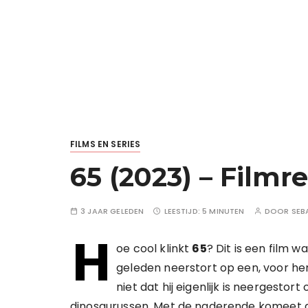
FILMS EN SERIES
65 (2023) – Filmr
3 JAAR GELEDEN
LEESTIJD:
5 MINUTEN
DOOR
SEB
H
oe cool klinkt
65
? Dit is een film 
geleden neerstort op een, voor h
niet dat hij eigenlijk is neergesto
dinosaurussen. Met de naderende komeet di