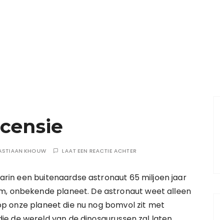
ecensie
ASTIAAN KHOUW
LAAT EEN REACTIE ACHTER
waarin een buitenaardse astronaut 65 miljoen jaar
em, onbekende planeet. De astronaut weet alleen
rt op onze planeet die nu nog bomvol zit met
e de wereld van de dinosaurussen zal laten