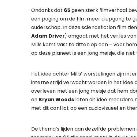
Ondanks dat
65
geen sterk filmverhaal bev
een poging om de film meer diepgang te gev
ouderschap. In deze sciencefiction film zi
Adam Driver
) omgaat met het verlies van z
Mills komt vast te zitten op een – voor h
op deze planeet is een jong meisje, die niet 
Het idee achter Mills’ worstelingen zijn int
interne strijd verwacht worden in het idee 
overleven met een jong meisje dat hem doe
en
Bryan Woods
laten dit idee meerdere 
met dit conflict op een audiovisueel en t
De thema’s lijden aan dezelfde problemen a