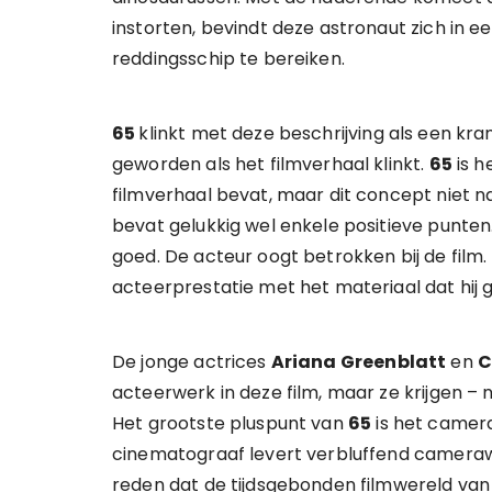
instorten, bevindt deze astronaut zich in ee
reddingsschip te bereiken.
65
klinkt met deze beschrijving als een kran
geworden als het filmverhaal klinkt.
65
is h
filmverhaal bevat, maar dit concept niet na
bevat gelukkig wel enkele positieve punte
goed. De acteur oogt betrokken bij de film.
acteerprestatie met het materiaal dat hij 
De jonge actrices
Ariana Greenblatt
en
C
acteerwerk in deze film, maar ze krijgen – 
Het grootste pluspunt van
65
is het camer
cinematograaf levert verbluffend camera
reden dat de tijdsgebonden filmwereld va