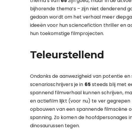
thema’s van
65
zijn goed, maar in de uitvoe
bijhorende thema’s – zijn niet denderend 
gedaan wordt om het verhaal meer diepga
ideeën voor hun sciencefiction thriller en ac
hun toekomstige filmprojecten.
Teleurstellend
Ondanks de aanwezigheid van potentie en 
scenarioschrijvers je in
65
steeds blij met 
spannend filmverhaal kunnen schrijven, maa
en actiefilm lijkt (voor nu) te ver gegrepen t
opbouwen van een spannende filmscène om
spanning. Zo komen de hoofdpersonages in 
dinosaurussen tegen.