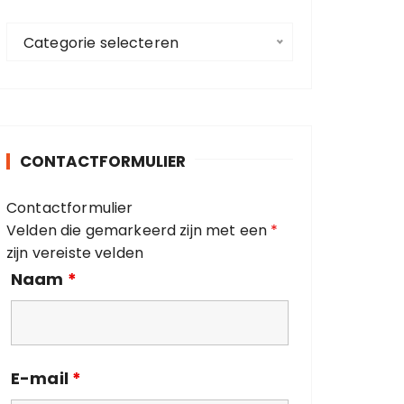
a
C
a
Categorie selecteren
a
r
t
:
e
g
o
CONTACTFORMULIER
r
i
Contactformulier
e
Velden die gemarkeerd zijn met een
*
ë
zijn vereiste velden
n
Naam
*
E-mail
*