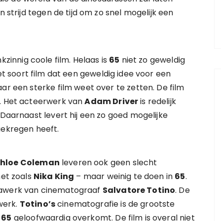
n strijd tegen de tijd om zo snel mogelijk een
kzinnig coole film. Helaas is
65
niet zo geweldig
et soort film dat een geweldig idee voor een
ar een sterke film weet over te zetten. De film
n. Het acteerwerk van
Adam Driver
is redelijk
 Daarnaast levert hij een zo goed mogelijke
gekregen heeft.
hloe Coleman
leveren ook geen slecht
net zoals
Nika King
– maar weinig te doen in
65
.
awerk van cinematograaf
Salvatore Totino
. De
werk.
Totino’s
cinematografie is de grootste
n
65
geloofwaardig overkomt. De film is overal niet