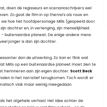
at, doen de regisseurs en scenarioschrijvers wel
en. Zo gaat de film in op thema’s als rouw en
en we hoe het hoofdpersonage Mills (gespeeld door
ijn dochter en, in verlenging, zijn menselijkheid.
em – buitenaardse planeet. De enige andere mens
veel jonger is dan zijn dochter.
eressanter dan de uitwerking. Zo kan er flink wat
dat Mills op een buitenaardse planeet moet zien te
t herinneren aan zijn eigen dochter.
Scott Beck
malen in het narratief terugkomen. Toch wordt er
hematisch vlak maar weinig meegedaan.
ls het algehele verhaal. Het idee achter de