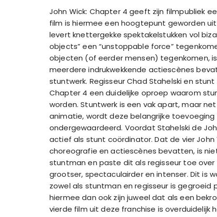
John Wick: Chapter 4 geeft zijn filmpubliek 
film is hiermee een hoogtepunt geworden uit 
levert knettergekke spektakelstukken vol bi
objects” een “unstoppable force” tegenkomen
objecten (of eerder mensen) tegenkomen, is
meerdere indrukwekkende actiescènes bevat 
stuntwerk. Regisseur Chad Stahelski en stunt
Chapter 4 een duidelijke oproep waarom st
worden. Stuntwerk is een vak apart, maar ne
animatie, wordt deze belangrijke toevoeging
ondergewaardeerd. Voordat Stahelski de John
actief als stunt coördinator. Dat de vier John
choreografie en actiescènes bevatten, is niet
stuntman en paste dit als regisseur toe over d
grootser, spectaculairder en intenser. Dit is w
zowel als stuntman en regisseur is gegroeid p
hiermee dan ook zijn juweel dat als een bekr
vierde film uit deze franchise is overduidelij