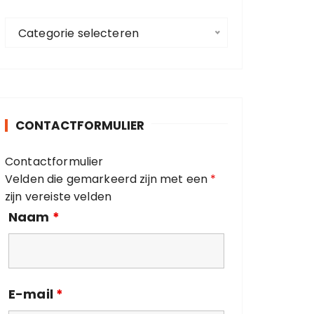
a
C
a
Categorie selecteren
a
r
t
:
e
g
o
CONTACTFORMULIER
r
i
Contactformulier
e
Velden die gemarkeerd zijn met een
*
ë
zijn vereiste velden
n
Naam
*
E-mail
*