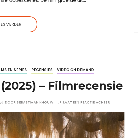
ense actiescènes. De film groeide uit…
EES VERDER
LMS EN SERIES
RECENSIES
VIDEO ON DEMAND
(2025) – Filmrecensie
DOOR
SEBASTIAAN KHOUW
LAAT EEN REACTIE ACHTER