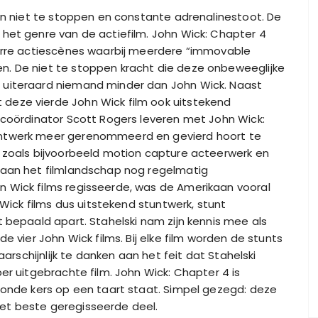
een niet te stoppen en constante adrenalinestoot. De
het genre van de actiefilm. John Wick: Chapter 4
zarre actiescènes waarbij meerdere “immovable
. De niet te stoppen kracht die deze onbeweeglijke
 uiteraard niemand minder dan John Wick. Naast
deze vierde John Wick film ook uitstekend
 coördinator Scott Rogers leveren met John Wick:
untwerk meer gerenommeerd en gevierd hoort te
t zoals bijvoorbeeld motion capture acteerwerk en
 aan het filmlandschap nog regelmatig
 Wick films regisseerde, was de Amerikaan vooral
 Wick films dus uitstekend stuntwerk, stunt
 bepaald apart. Stahelski nam zijn kennis mee als
e vier John Wick films. Bij elke film worden de stunts
aarschijnlijk te danken aan het feit dat Stahelski
er uitgebrachte film. John Wick: Chapter 4 is
oonde kers op een taart staat. Simpel gezegd: deze
k het beste geregisseerde deel.