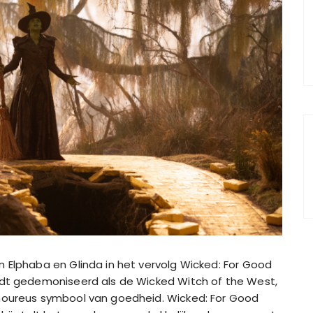
 Elphaba en Glinda in het vervolg Wicked: For Good
rdt gedemoniseerd als de Wicked Witch of the West,
amoureus symbool van goedheid. Wicked: For Good