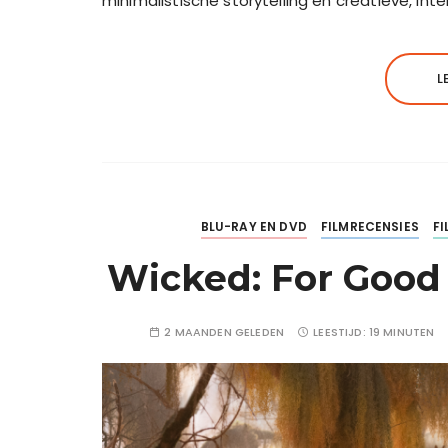
minimalistische storytelling en creatieve, int
L
BLU-RAY EN DVD
FILMRECENSIES
FI
Wicked: For Good 
2 MAANDEN GELEDEN
LEESTIJD:
19 MINUTEN