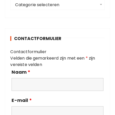
C
a
Categorie selecteren
a
r
t
:
e
g
o
CONTACTFORMULIER
r
i
Contactformulier
e
Velden die gemarkeerd zijn met een
*
zijn
ë
vereiste velden
n
Naam
*
E-mail
*