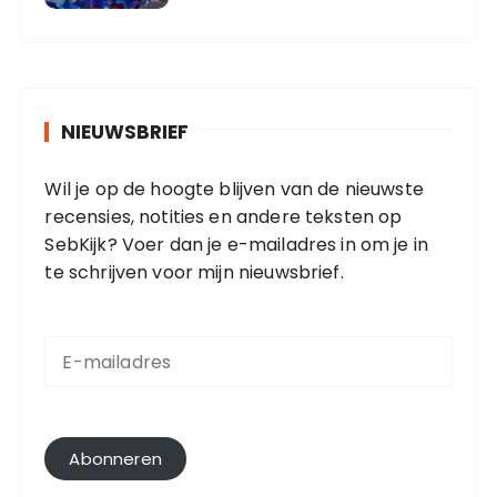
NIEUWSBRIEF
Wil je op de hoogte blijven van de nieuwste
recensies, notities en andere teksten op
SebKijk? Voer dan je e-mailadres in om je in
te schrijven voor mijn nieuwsbrief.
E
-
m
a
i
l
Abonneren
a