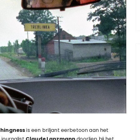
othingness
is een briljant eerbetoon aan het
journalist
Claude Lanzmann
doorliep bij het