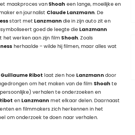
 het maakproces van
Shoah
een lange, moeilijke en
mmaker en journalist
Claude Lanzmann
. De
ness
start met
Lanzmann
die in zijn auto zit en
 symboliseert goed de leegte die
Lanzmann
t het werken aan zijn film
Shoah
. Zoals
gness
herhaalde – wilde hij filmen, maar alles wat
r
Guillaume Ribot
laat zien hoe
Lanzmann
door
angedrongen om het maken van de film
Shoah
te
persoonlijke) verhalen te onderzoeken en
Ribot
en
Lanzmann
met elkaar delen. Daarnaast
senten en filmmakers zich herkennen in het
oel om onderzoek te doen naar verhalen.