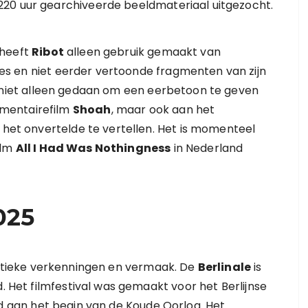
220 uur gearchiveerde beeldmateriaal uitgezocht.
 heeft
Ribot
alleen gebruik gemaakt van
es en niet eerder vertoonde fragmenten van zijn
niet alleen gedaan om een eerbetoon te geven
mentairefilm
Shoah
, maar ook aan het
het onvertelde te vertellen. Het is momenteel
ilm
All I Had Was Nothingness
in Nederland
025
istieke verkenningen en vermaak. De
Berlinale
is
d. Het filmfestival was gemaakt voor het Berlijnse
 aan het begin van de Koude Oorlog. Het