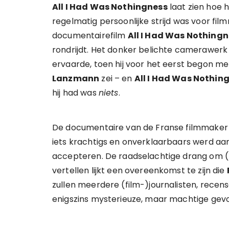
All I Had Was Nothingness
laat zien hoe
regelmatig persoonlijke strijd was voor fil
documentairefilm
All I Had Was Nothing
rondrijdt. Het donker belichte camerawerk
ervaarde, toen hij voor het eerst begon me
Lanzmann
zei – en
All I Had Was Nothin
hij had was
niets
.
De documentaire van de Franse filmmake
iets krachtigs en onverklaarbaars werd a
accepteren. De raadselachtige drang om (
vertellen lijkt een overeenkomst te zijn die
zullen meerdere (film-)journalisten, recen
enigszins mysterieuze, maar machtige gev