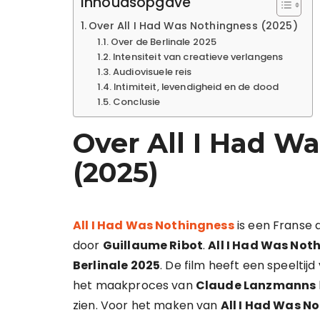
Inhoudsopgave
Over All I Had Was Nothingness (2025)
Over de Berlinale 2025
Intensiteit van creatieve verlangens
Audiovisuele reis
Intimiteit, levendigheid en de dood
Conclusie
Over All I Had W
(2025)
All I Had Was Nothingness
is een Franse d
door
Guillaume Ribot
.
All I Had Was Not
Berlinale 2025
. De film heeft een speeltij
het maakproces van
Claude Lanzmanns
zien. Voor het maken van
All I Had Was N