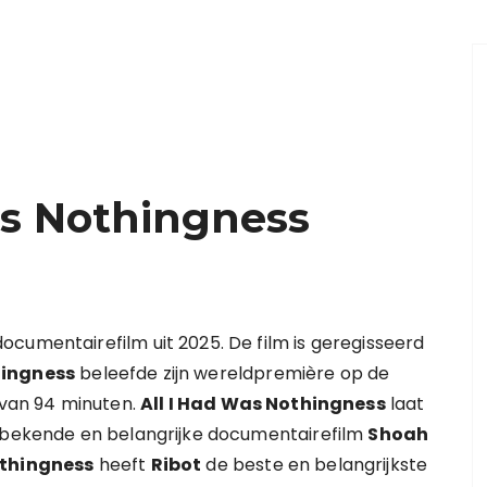
as Nothingness
ocumentairefilm uit 2025. De film is geregisseerd
hingness
beleefde zijn wereldpremière op de
d van 94 minuten.
All I Had Was Nothingness
laat
bekende en belangrijke documentairefilm
Shoah
othingness
heeft
Ribot
de beste en belangrijkste