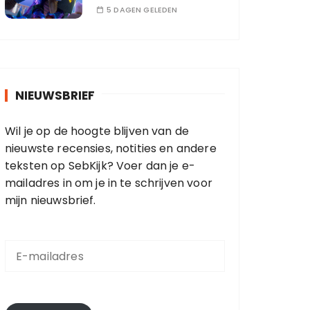
5 DAGEN GELEDEN
NIEUWSBRIEF
Wil je op de hoogte blijven van de
nieuwste recensies, notities en andere
teksten op SebKijk? Voer dan je e-
mailadres in om je in te schrijven voor
mijn nieuwsbrief.
E
-
m
a
i