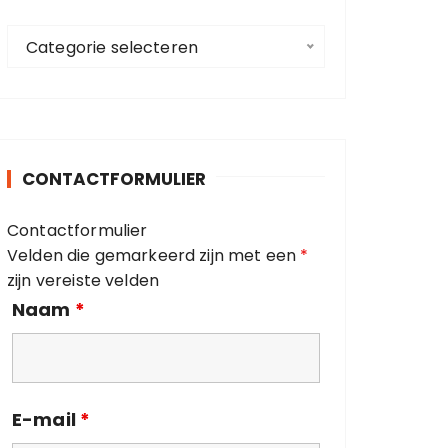
a
C
a
Categorie selecteren
a
r
t
:
e
g
o
CONTACTFORMULIER
r
i
Contactformulier
e
Velden die gemarkeerd zijn met een
*
ë
zijn vereiste velden
n
Naam
*
E-mail
*