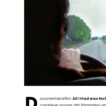
D
ocumentairefilm
All I Had was N
creatieve proces dat filmmaker en 