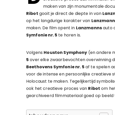
maken van zijn monumentale docu
Ribot
gooit je direct de diepte in van
Lanz
op het langdurige karakter van
Lanzmann
maken. De film opent in
Lanzmanns
auto a
Symfonie nr. 5
te horen is.
Volgens
Houston Symphony
(en andere m
5
over elke zwaarbevochten overwinning die 
Beethovens Symfonie nr. 5
af te spelen aa
voor de intense en persoonlijke creatieve st
Holocaust te maken. Tegelijkertijd symboli
ook het creatieve proces van
Ribot
om het
gearchiveerd filmmateriaal goed op beeld 