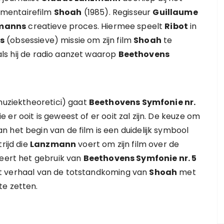
mentairefilm
Shoah
(1985). Regisseur
Guillaume
manns
creatieve proces. Hiermee speelt
Ribot
in
s
(obsessieve) missie om zijn film
Shoah
te
ls hij de radio aanzet waarop
Beethovens
uziektheoretici) gaat
Beethovens Symfonie nr.
er ooit is geweest of er ooit zal zijn. De keuze om
n het begin van de film is een duidelijk symbool
rijd die
Lanzmann
voert om zijn film over de
seert het gebruik van
Beethovens Symfonie nr. 5
 verhaal van de totstandkoming van
Shoah
met
te zetten.