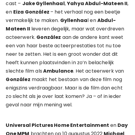
cast –
Jake Gyllenhaal
,
Yahya Abdul-Mateen II
,
en
Eiza González
– het verhaal nog een beetje
vermakelijk te maken.
Gyllenhaa
l en
Abdul-
Mateen II
leveren degelijk, maar wat overdreven
acteerwerk.
González
aan de andere kant weet
een van haar beste acteerprestaties tot nu toe
neer te zetten. Het is een groot wonder dat dit
heeft kunnen plaatsvinden in zo’n belachelijk
slechte film als
Ambulance
. Het acteerwerk van
González
maakt het bestaan van deze film nog
enigszins verdraagbaar. Maar is de film dan echt
zo slecht als je over laat komen? Ja – of in ieder
geval naar mijn mening wel.
Universal Pictures Home Entertainment
en
Day
One MPM
brachten op 10 augustus 2022
Michael