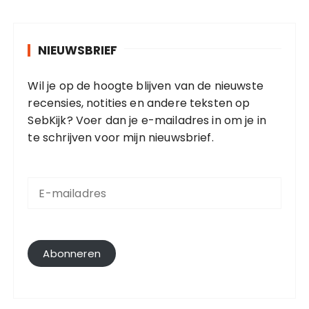
NIEUWSBRIEF
Wil je op de hoogte blijven van de nieuwste
recensies, notities en andere teksten op
SebKijk? Voer dan je e-mailadres in om je in
te schrijven voor mijn nieuwsbrief.
E
-
m
a
i
l
Abonneren
a
d
r