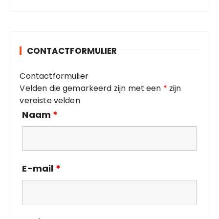
t
:
e
g
o
CONTACTFORMULIER
r
i
Contactformulier
e
Velden die gemarkeerd zijn met een
*
zijn
ë
vereiste velden
n
Naam
*
E-mail
*