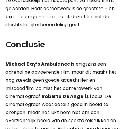
ze overduidelijk het hoogtepunt van deze film is
geworden. Haar acteerwerk is de grootste – en
bijna de enige – reden dat ik deze film niet de
slechtste cijferbeoordeling geef.
Conclusie
Michael Bay’s Ambulance
is enigszins een
adrenaline opvoerende film, maar dit maakt het
nog steeds geen goede actiethriller en
misdaadfilm. Zo mist het camerawerk van
cinematograaf
Roberto De Angelis
focus. De
cinematograaf weet details goed in beeld te
brengen, maar het lukt hem niet om een
overzichtelijk beeld van de spektakelstukken en
actiescènes te geven. Het gebruik van drones om