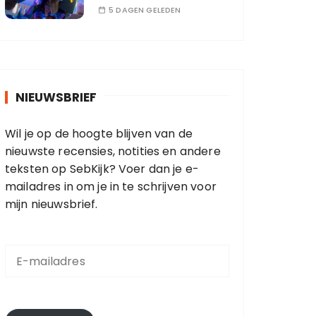
5 DAGEN GELEDEN
NIEUWSBRIEF
Wil je op de hoogte blijven van de
nieuwste recensies, notities en andere
teksten op SebKijk? Voer dan je e-
mailadres in om je in te schrijven voor
mijn nieuwsbrief.
E
-
m
a
i