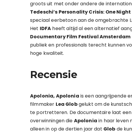
groots uit met onder andere de internatio
Tedeschi’s Personality Crisis: One Night
speciaal eerbetoon aan de omgebrachte L
Het
IDFA
heeft altijd al een alternatief 
Documentary Film Festival Amsterdam
publiek en professionals terecht kunnen 
hoge kwaliteit.
Recensie
Apolonia, Apolonia
is een aangrijpende e
filmmaker
Lea Glob
gelukt om de kunstsch
te portretteren. De documentaire laat een 
overwinningen die
Apolonia
in haar leven 
alleen in op de dertien jaar dat
Glob
de kun