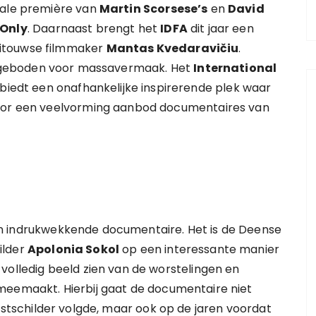
nale première van
Martin Scorsese’s
en
David
 Only
. Daarnaast brengt het
IDFA
dit jaar een
itouwse filmmaker
Mantas Kvedaravičiu
.
aangeboden voor massavermaak. Het
International
biedt een onafhankelijke inspirerende plek waar
voor een veelvorming aanbod documentaires van
n indrukwekkende documentaire. Het is de Deense
ilder
Apolonia Sokol
op een interessante manier
volledig beeld zien van de worstelingen en
meemaakt. Hierbij gaat de documentaire niet
stschilder volgde, maar ook op de jaren voordat