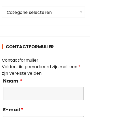
a
C
a
Categorie selecteren
a
r
t
:
e
g
o
CONTACTFORMULIER
r
i
Contactformulier
e
Velden die gemarkeerd zijn met een
*
ë
zijn vereiste velden
n
Naam
*
E-mail
*