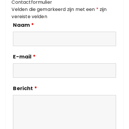
Contactformulier
e
Velden die gemarkeerd zijn met een
*
zijn
ë
vereiste velden
n
Naam
*
E-mail
*
Bericht
*