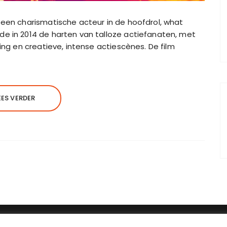
 een charismatische acteur in de hoofdrol, what
e in 2014 de harten van talloze actiefanaten, met
ing en creatieve, intense actiescènes. De film
EES VERDER
er: NL004601935B09 | Adres: Johan Jongkindstraat 2-K | Pos