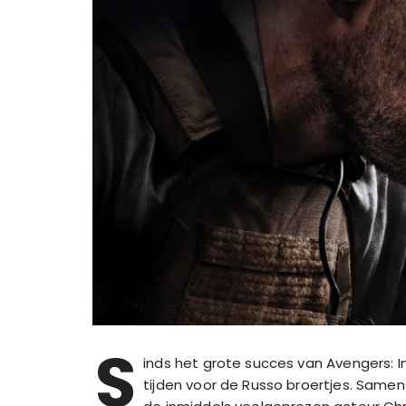
S
inds het grote succes van Avengers: I
tijden voor de Russo broertjes. Same