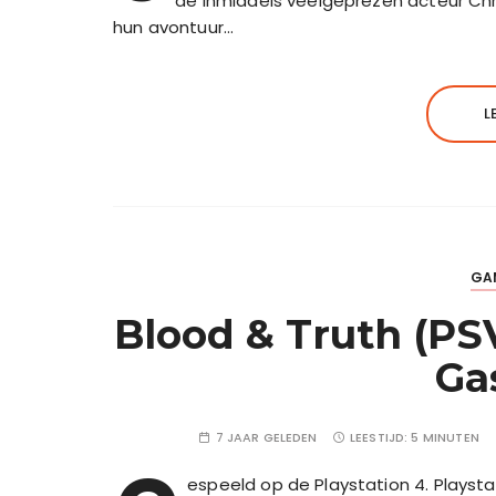
de inmiddels veelgeprezen acteur Chr
hun avontuur…
L
GA
Blood & Truth (PS
Ga
7 JAAR GELEDEN
LEESTIJD:
5 MINUTEN
espeeld op de Playstation 4. Playst