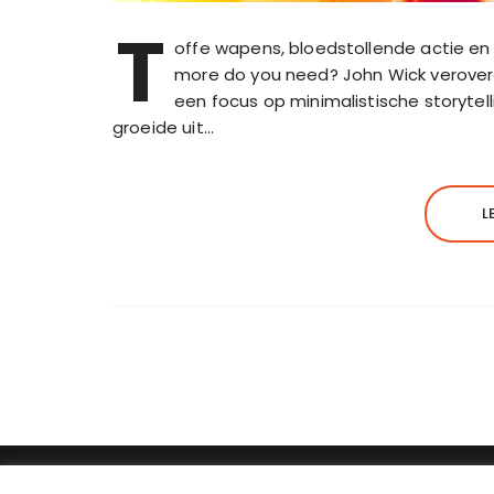
T
offe wapens, bloedstollende actie en
more do you need? John Wick veroverd
een focus op minimalistische storytell
groeide uit…
L
SebKijk | KvK-nummer: 88438686 | Btw-id numm