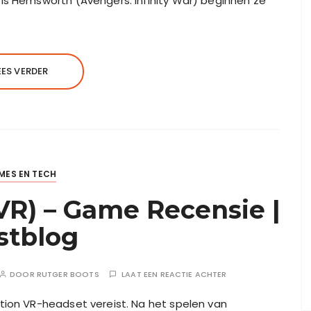
is Hemsworth (Avengers: Infinity War) beginnen ze
EES VERDER
MES EN TECH
VR) – Game Recensie |
stblog
DOOR
RUTGER BOOTS
LAAT EEN REACTIE ACHTER
ation VR-headset vereist. Na het spelen van