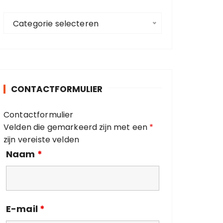
a
C
a
Categorie selecteren
a
r
t
:
e
g
o
CONTACTFORMULIER
r
i
Contactformulier
e
Velden die gemarkeerd zijn met een
*
ë
zijn vereiste velden
n
Naam
*
E-mail
*