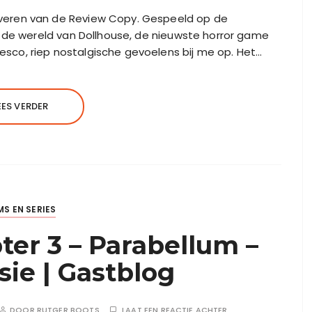
veren van de Review Copy. Gespeeld op de
in de wereld van Dollhouse, de nieuwste horror game
sco, riep nostalgische gevoelens bij me op. Het…
EES VERDER
MS EN SERIES
er 3 – Parabellum –
sie | Gastblog
DOOR
RUTGER BOOTS
LAAT EEN REACTIE ACHTER