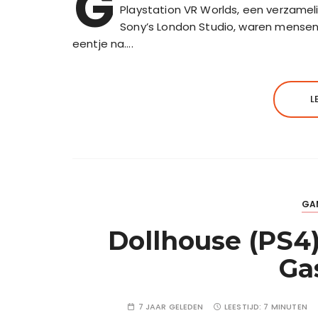
G
Playstation VR Worlds, een verzamel
Sony’s London Studio, waren mensen 
eentje na….
L
GA
Dollhouse (PS4)
Ga
7 JAAR GELEDEN
LEESTIJD:
7 MINUTEN