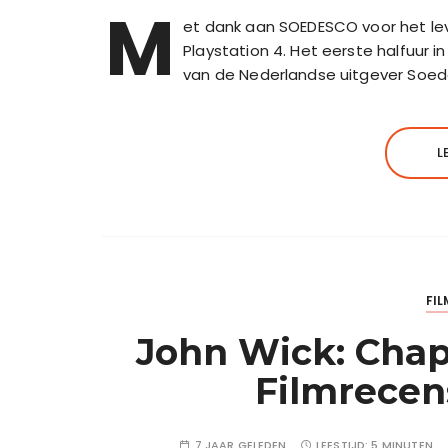
M
et dank aan SOEDESCO voor het le
Playstation 4. Het eerste halfuur 
van de Nederlandse uitgever Soede
L
FIL
John Wick: Chapt
Filmrecen
7 JAAR GELEDEN
LEESTIJD:
5 MINUTEN