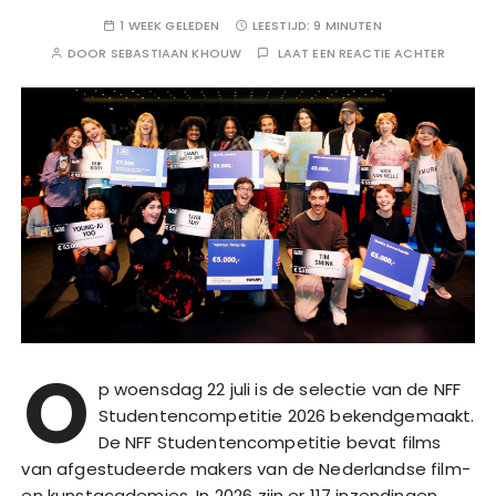
1 WEEK GELEDEN
LEESTIJD:
9 MINUTEN
DOOR
SEBASTIAAN KHOUW
LAAT EEN REACTIE ACHTER
O
p woensdag 22 juli is de selectie van de NFF
Studentencompetitie 2026 bekendgemaakt.
De NFF Studentencompetitie bevat films
van afgestudeerde makers van de Nederlandse film-
en kunstacademies. In 2026 zijn er 117 inzendingen