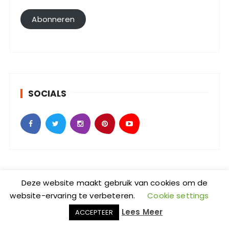
i
l
Abonneren
a
d
r
e
s
SOCIALS
Deze website maakt gebruik van cookies om de
website-ervaring te verbeteren.
Cookie settings
SebKijk | KvK-nummer: 88438686 | Btw-id nummer:
Lees Meer
ACCEPTEER
NL004601935B09 | Adres: Johan Jongkindstraat 2-K |