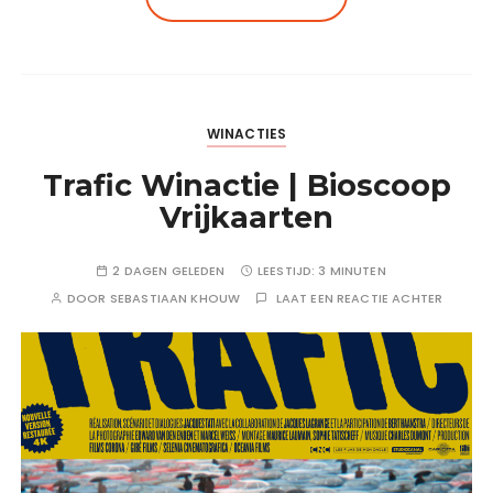
WINACTIES
Trafic Winactie | Bioscoop
Vrijkaarten
2 DAGEN GELEDEN
LEESTIJD:
3 MINUTEN
DOOR
SEBASTIAAN KHOUW
LAAT EEN REACTIE ACHTER