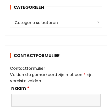
n
a
CATEGORIEËN
n
g
a
C
a
i
Categorie selecteren
a
r
n
t
:
e
e
r
g
o
i
CONTACTFORMULIER
r
n
i
g
Contactformulier
e
Velden die gemarkeerd zijn met een
*
zijn
ë
vereiste velden
n
Naam
*