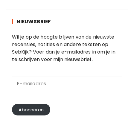
NIEUWSBRIEF
Wil je op de hoogte blijven van de nieuwste
recensies, notities en andere teksten op
SebKijk? Voer dan je e-mailadres in om je in
te schrijven voor mijn nieuwsbrief.
E
-
m
a
i
l
Abonneren
a
d
r