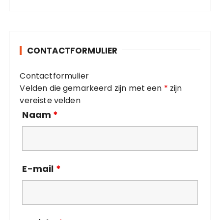
r
t
:
i
e
g
n
o
g
CONTACTFORMULIER
r
i
Contactformulier
e
Velden die gemarkeerd zijn met een
*
zijn
ë
vereiste velden
n
Naam
*
E-mail
*