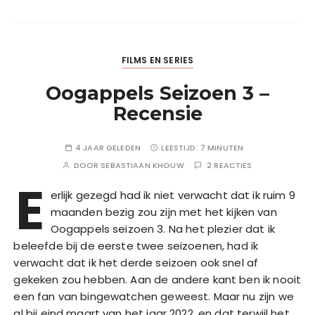
FILMS EN SERIES
Oogappels Seizoen 3 –
Recensie
4 JAAR GELEDEN
LEESTIJD:
7 MINUTEN
DOOR
SEBASTIAAN KHOUW
2 REACTIES
E
erlijk gezegd had ik niet verwacht dat ik ruim 9
maanden bezig zou zijn met het kijken van
Oogappels seizoen 3. Na het plezier dat ik
beleefde bij de eerste twee seizoenen, had ik
verwacht dat ik het derde seizoen ook snel af
gekeken zou hebben. Aan de andere kant ben ik nooit
een fan van bingewatchen geweest. Maar nu zijn we
al bij eind maart van het jaar 2022, en dat terwijl het