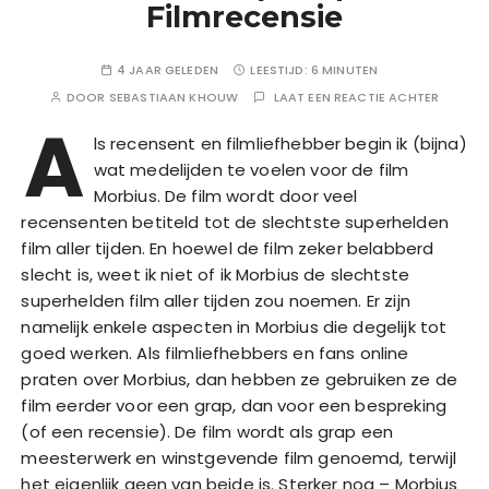
Filmrecensie
4 JAAR GELEDEN
LEESTIJD:
6 MINUTEN
DOOR
SEBASTIAAN KHOUW
LAAT EEN REACTIE ACHTER
A
ls recensent en filmliefhebber begin ik (bijna)
wat medelijden te voelen voor de film
Morbius. De film wordt door veel
recensenten betiteld tot de slechtste superhelden
film aller tijden. En hoewel de film zeker belabberd
slecht is, weet ik niet of ik Morbius de slechtste
superhelden film aller tijden zou noemen. Er zijn
namelijk enkele aspecten in Morbius die degelijk tot
goed werken. Als filmliefhebbers en fans online
praten over Morbius, dan hebben ze gebruiken ze de
film eerder voor een grap, dan voor een bespreking
(of een recensie). De film wordt als grap een
meesterwerk en winstgevende film genoemd, terwijl
het eigenlijk geen van beide is. Sterker nog – Morbius