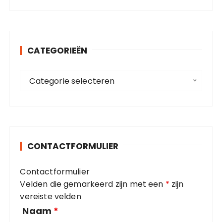
e
p
k
a
e
g
n
CATEGORIEËN
i
n
a
n
C
a
Categorie selecteren
e
a
r
r
t
:
i
e
g
n
o
g
CONTACTFORMULIER
r
i
Contactformulier
e
Velden die gemarkeerd zijn met een
*
zijn
ë
vereiste velden
n
Naam
*