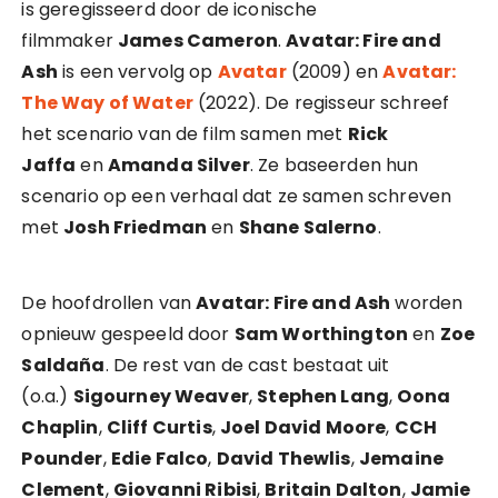
is geregisseerd door de iconische
filmmaker
James Cameron
.
Avatar: Fire and
Ash
is een vervolg op
Avatar
(2009) en
Avatar:
The Way of Water
(2022). De regisseur schreef
het scenario van de film samen met
Rick
Jaffa
en
Amanda Silver
. Ze baseerden hun
scenario op een verhaal dat ze samen schreven
met
Josh Friedman
en
Shane Salerno
.
De hoofdrollen van
Avatar: Fire and Ash
worden
opnieuw gespeeld door
Sam Worthington
en
Zoe
Saldaña
. De rest van de cast bestaat uit
(o.a.)
Sigourney Weaver
,
Stephen Lang
,
Oona
Chaplin
,
Cliff Curtis
,
Joel David Moore
,
CCH
Pounder
,
Edie Falco
,
David Thewlis
,
Jemaine
Clement
,
Giovanni Ribisi
,
Britain Dalton
,
Jamie