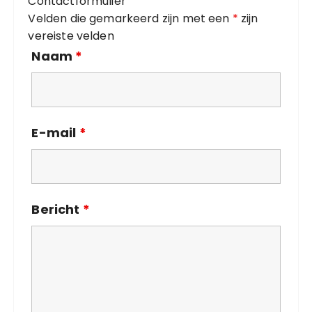
Contactformulier
e
Velden die gemarkeerd zijn met een
*
zijn
ë
vereiste velden
n
Naam
*
E-mail
*
Bericht
*