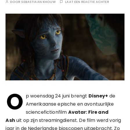
DOOR
SEBASTIAAN KHOUW
LAAT EEN REACTIE ACHTER
O
p woensdag 24 juni brengt
Disney+
de
Amerikaanse epische en avontuurlijke
sciencefictionfilm
Avatar: Fire and
Ash
uit op zijn streamingdienst. De film werd vorig
jaar in de Nederlandse bioscopen uitgebracht. Zo