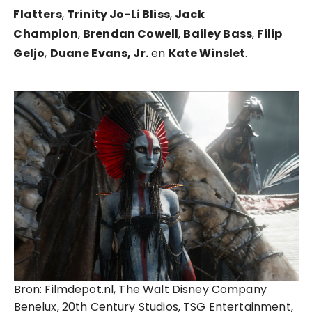
Flatters
,
Trinity Jo-Li Bliss
,
Jack
Champion
,
Brendan Cowell
,
Bailey Bass
,
Filip
Geljo
,
Duane Evans, Jr.
en
Kate Winslet
.
Bron: Filmdepot.nl, The Walt Disney Company
Benelux, 20th Century Studios, TSG Entertainment,