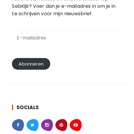
SebKijk? Voer dan je e-mailadres in om je in
te schrijven voor mijn nieuwsbrief.
E
-
m
a
i
l
Abonneren
a
d
r
e
s
SOCIALS