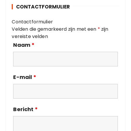
o
CONTACTFORMULIER
r
i
Contactformulier
e
Velden die gemarkeerd zijn met een
*
zijn
ë
vereiste velden
n
Naam
*
E-mail
*
Bericht
*