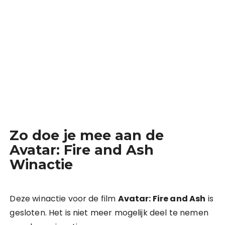
Bron: Filmdepot.nl, The Walt Disney Company
Benelux, 20th Century Studios, TSG
Entertainment, Lightstorm Entertainment en
Walt Disney Studios Motion Pictures
International.
Zo doe je mee aan de
Avatar: Fire and Ash
Winactie
Deze winactie voor de film
Avatar: Fire and Ash
is
gesloten. Het is niet meer mogelijk deel te nemen