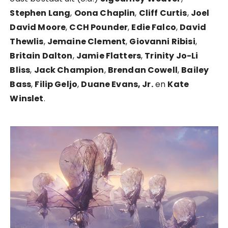
Stephen Lang
,
Oona Chaplin
,
Cliff Curtis
,
Joel
David Moore
,
CCH Pounder
,
Edie Falco
,
David
Thewlis
,
Jemaine Clement
,
Giovanni Ribisi
,
Britain Dalton
,
Jamie Flatters
,
Trinity Jo-Li
Bliss
,
Jack Champion
,
Brendan Cowell
,
Bailey
Bass
,
Filip Geljo
,
Duane Evans, Jr.
en
Kate
Winslet
.