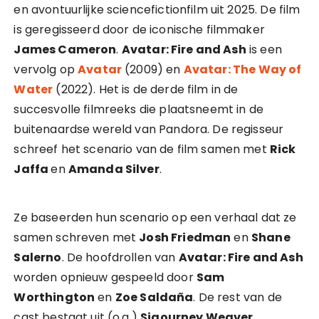
en avontuurlijke sciencefictionfilm uit 2025. De film
is geregisseerd door de iconische filmmaker
James Cameron
.
Avatar: Fire and Ash
is een
vervolg op
Avatar
(2009) en
Avatar: The Way of
Water
(2022). Het is de derde film in de
succesvolle filmreeks die plaatsneemt in de
buitenaardse wereld van Pandora. De regisseur
schreef het scenario van de film samen met
Rick
Jaffa
en
Amanda Silver
.
Ze baseerden hun scenario op een verhaal dat ze
samen schreven met
Josh Friedman
en
Shane
Salerno
. De hoofdrollen van
Avatar: Fire and Ash
worden opnieuw gespeeld door
Sam
Worthington
en
Zoe Saldaña
. De rest van de
cast bestaat uit (o.a.)
Sigourney Weaver
,