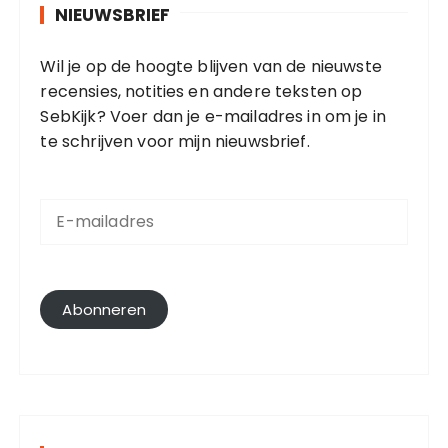
NIEUWSBRIEF
Wil je op de hoogte blijven van de nieuwste
recensies, notities en andere teksten op
SebKijk? Voer dan je e-mailadres in om je in
te schrijven voor mijn nieuwsbrief.
E
-
m
a
i
l
Abonneren
a
d
r
e
s