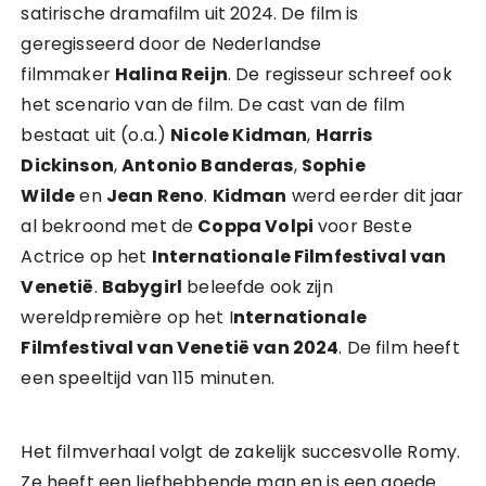
satirische dramafilm uit 2024. De film is
geregisseerd door de Nederlandse
filmmaker
Halina Reijn
. De regisseur schreef ook
het scenario van de film. De cast van de film
bestaat uit (o.a.)
Nicole Kidman
,
Harris
Dickinson
,
Antonio Banderas
,
Sophie
Wilde
en
Jean Reno
.
Kidman
werd eerder dit jaar
al bekroond met de
Coppa Volpi
voor Beste
Actrice op het
Internationale Filmfestival van
Venetië
.
Babygirl
beleefde ook zijn
wereldpremière op het I
nternationale
Filmfestival van Venetië van 2024
. De film heeft
een speeltijd van 115 minuten.
Het filmverhaal volgt de zakelijk succesvolle Romy.
Ze heeft een liefhebbende man en is een goede