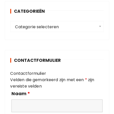
n
CATEGORIEËN
n
a
C
a
Categorie selecteren
a
r
t
:
e
g
o
CONTACTFORMULIER
r
i
Contactformulier
e
Velden die gemarkeerd zijn met een
*
zijn
ë
vereiste velden
n
Naam
*