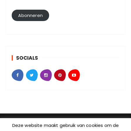
i
l
Abonneren
a
d
r
e
s
SOCIALS
SebKijk | KvK-nummer: 88438686 | Btw-id nummer:
Deze website maakt gebruik van cookies om de
NL004601935B09 | Adres: Johan Jongkindstraat 2-K |