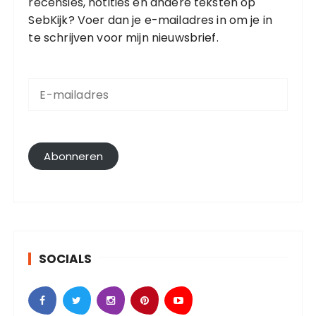
recensies, notities en andere teksten op
SebKijk? Voer dan je e-mailadres in om je in
te schrijven voor mijn nieuwsbrief.
E
-
m
a
i
l
Abonneren
a
d
r
e
s
SOCIALS