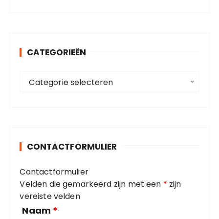
e
k
e
n
CATEGORIEËN
n
a
C
a
Categorie selecteren
a
r
t
:
e
g
o
CONTACTFORMULIER
r
i
Contactformulier
e
Velden die gemarkeerd zijn met een
*
zijn
ë
vereiste velden
n
Naam
*