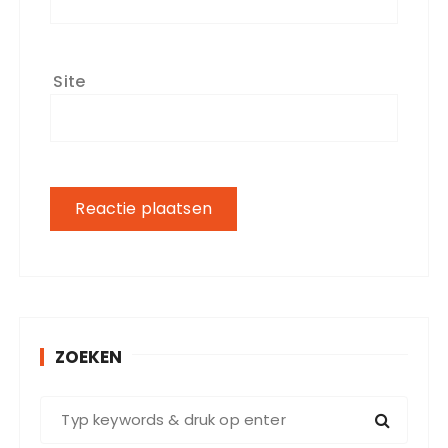
Site
ZOEKEN
Z
o