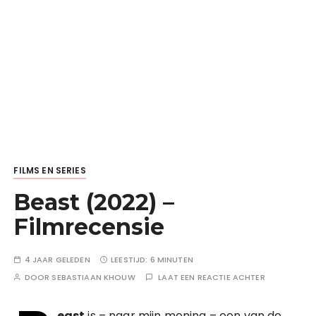
FILMS EN SERIES
Beast (2022) –
Filmrecensie
4 JAAR GELEDEN
LEESTIJD:
6 MINUTEN
DOOR
SEBASTIAAN KHOUW
LAAT EEN REACTIE ACHTER
east
is – naar mijn mening – een van de