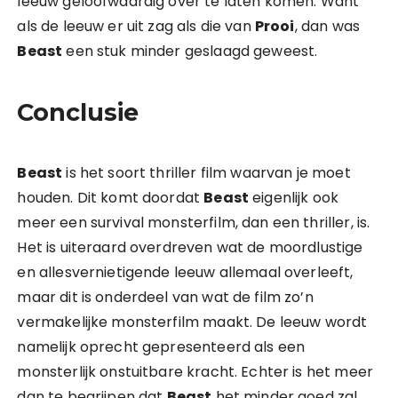
leeuw geloofwaardig over te laten komen. Want
als de leeuw er uit zag als die van
Prooi
, dan was
Beast
een stuk minder geslaagd geweest.
Conclusie
Beast
is het soort thriller film waarvan je moet
houden. Dit komt doordat
Beast
eigenlijk ook
meer een survival monsterfilm, dan een thriller, is.
Het is uiteraard overdreven wat de moordlustige
en allesvernietigende leeuw allemaal overleeft,
maar dit is onderdeel van wat de film zo’n
vermakelijke monsterfilm maakt. De leeuw wordt
namelijk oprecht gepresenteerd als een
monsterlijk onstuitbare kracht. Echter is het meer
dan te begrijpen dat
Beast
het minder goed zal