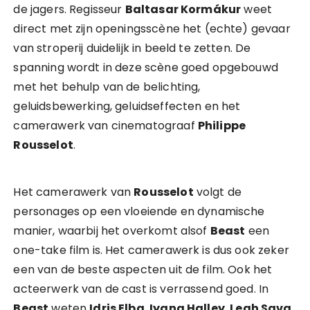
de jagers. Regisseur
Baltasar Kormákur
weet
direct met zijn openingsscène het (echte) gevaar
van stroperij duidelijk in beeld te zetten. De
spanning wordt in deze scène goed opgebouwd
met het behulp van de belichting,
geluidsbewerking, geluidseffecten en het
camerawerk van cinematograaf
Philippe
Rousselot
.
Het camerawerk van
Rousselot
volgt de
personages op een vloeiende en dynamische
manier, waarbij het overkomt alsof
Beast
een
one-take film is. Het camerawerk is dus ook zeker
een van de beste aspecten uit de film. Ook het
acteerwerk van de cast is verrassend goed. In
Beast
weten
Idris Elba
,
Iyana Halley
,
Leah Sava