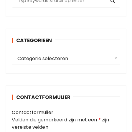
o
e
k
e
n
CATEGORIEËN
n
a
C
a
Categorie selecteren
a
r
t
:
e
g
o
CONTACTFORMULIER
r
i
Contactformulier
e
Velden die gemarkeerd zijn met een
*
zijn
ë
vereiste velden
n