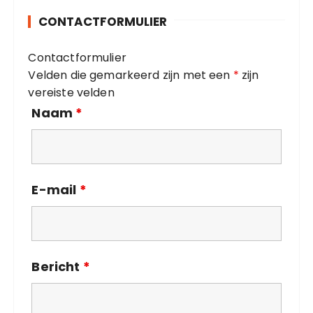
o
CONTACTFORMULIER
r
i
Contactformulier
e
Velden die gemarkeerd zijn met een
*
zijn
ë
vereiste velden
n
Naam
*
E-mail
*
Bericht
*