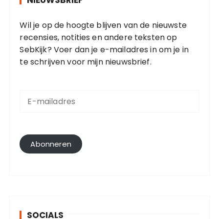
NIEUWSBRIEF
Wil je op de hoogte blijven van de nieuwste
recensies, notities en andere teksten op
SebKijk? Voer dan je e-mailadres in om je in
te schrijven voor mijn nieuwsbrief.
E
-
m
a
i
l
Abonneren
a
d
r
e
s
SOCIALS