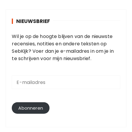
NIEUWSBRIEF
Wil je op de hoogte blijven van de nieuwste
recensies, notities en andere teksten op
SebKijk? Voer dan je e-mailadres in om je in
te schrijven voor mijn nieuwsbrief.
E
-
m
a
i
l
Abonneren
a
d
r