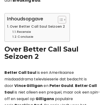
dan
Breaking Bad
.
Inhoudsopgave
Over Better Call Saul Seizoen 2
Recensie
Conclusie
Over Better Call Saul
Seizoen 2
Better Call Saul
is een Amerikaanse
misdaaddrama televisieserie dat bedacht is
door
Vince Gilligan
en
Peter Gould
.
Better Call
Saul
is niet alleen een prequel, maar ook een spin-
off en sequel op
Gilligans
populaire