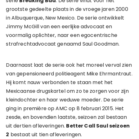
serie
Breaking Bad
. De serie vindt voor het
grootste gedeelte plaats in de vroege jaren 2000
in Albuquerque, New Mexico. De serie ontwikkelt
Jimmy McGill van een eerlijke advocaat en
voormalig oplichter, naar een egocentrische
strafrechtadvocaat genaamd Saul Goodman.
Daarnaast laat de serie ook het moreel verval zien
van gepensioneerd politieagent Mike Ehrmantraut.
Hij komt nauw verbonden te staan met het
Mexicaanse drugskartel om zo te zorgen voor zijn
kleindochter en haar weduwe moeder. De serie
ging in première op AMC op 8 februari 2015. Het
zesde, en bovendien laatste, seizoen zal bestaan
uit dertien afleveringen.
Better Call Saul seizoen
2
bestaat uit tien afleveringen.