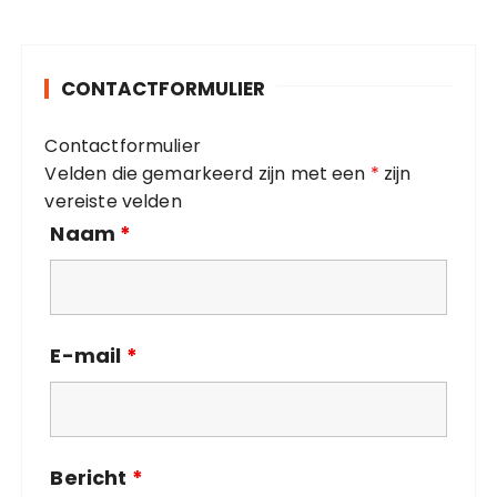
e
g
o
CONTACTFORMULIER
r
i
Contactformulier
e
Velden die gemarkeerd zijn met een
*
zijn
ë
vereiste velden
n
Naam
*
E-mail
*
Bericht
*