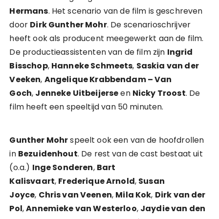
Hermans
. Het scenario van de film is geschreven
door
Dirk Gunther Mohr
. De scenarioschrijver
heeft ook als producent meegewerkt aan de film.
De productieassistenten van de film zijn
Ingrid
Bisschop
,
Hanneke Schmeets
,
Saskia van der
Veeken
,
Angelique Krabbendam – Van
Goch
,
Jenneke Uitbeijerse
en
Nicky Troost
. De
film heeft een speeltijd van 50 minuten.
Gunther Mohr
speelt ook een van de hoofdrollen
in
Bezuidenhout
. De rest van de cast bestaat uit
(o.a.)
Inge Sonderen
,
Bart
Kalisvaart
,
Frederique Arnold
,
Susan
Joyce
,
Chris van Veenen
,
Mila Kok
,
Dirk van der
Pol
,
Annemieke van Westerloo
,
Jaydie van den