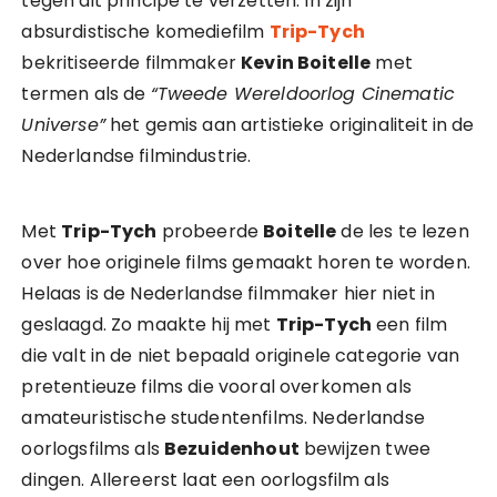
tegen dit principe te verzetten. In zijn
absurdistische komediefilm
Trip-Tych
bekritiseerde filmmaker
Kevin Boitelle
met
termen als de
“Tweede Wereldoorlog Cinematic
Universe”
het gemis aan artistieke originaliteit in de
Nederlandse filmindustrie.
Met
Trip-Tych
probeerde
Boitelle
de les te lezen
over hoe originele films gemaakt horen te worden.
Helaas is de Nederlandse filmmaker hier niet in
geslaagd. Zo maakte hij met
Trip-Tych
een film
die valt in de niet bepaald originele categorie van
pretentieuze films die vooral overkomen als
amateuristische studentenfilms. Nederlandse
oorlogsfilms als
Bezuidenhout
bewijzen twee
dingen. Allereerst laat een oorlogsfilm als