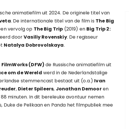
sche animatiefilm uit 2024. De originele titel van
sveta
. De internationale titel van de film is
The Big
s een vervolg op
The Big Trip
(2019) en
Big Trip 2:
sseerd door
Vasiliy Rovenskiy
. De regisseur
et
Natalya Dobrovolskaya
.
 FilmWorks (DFW)
de Russische animatiefilm uit
Race om de Wereld
werd in de Nederlandstalige
derlandse stemmencast bestaat uit (o.a.)
Ivan
reuder
,
Dieter Spileers
,
Jonathan Demoor
en
an 88 minuten. In dit bereleuke avontuur nemen
s, Duke de Pelikaan en Panda het filmpubliek mee