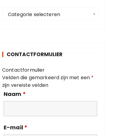
a
C
a
Categorie selecteren
a
r
t
:
e
g
o
CONTACTFORMULIER
r
i
Contactformulier
e
Velden die gemarkeerd zijn met een
*
ë
zijn vereiste velden
n
Naam
*
E-mail
*