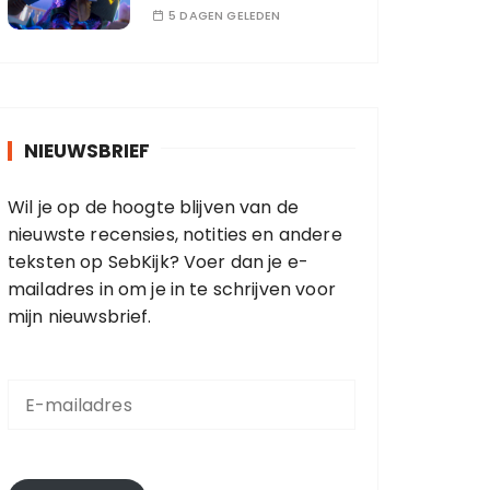
5 DAGEN GELEDEN
NIEUWSBRIEF
Wil je op de hoogte blijven van de
nieuwste recensies, notities en andere
teksten op SebKijk? Voer dan je e-
mailadres in om je in te schrijven voor
mijn nieuwsbrief.
E
-
m
a
i