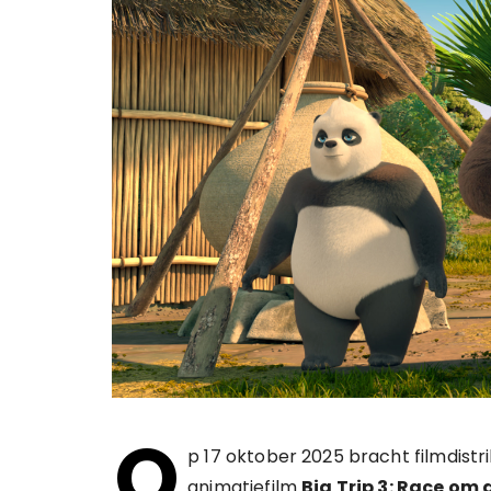
O
p 17 oktober 2025 bracht filmdistr
animatiefilm
Big Trip 3: Race om