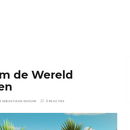
 om de Wereld
ten
R
SEBASTIAAN KHOUW
3 REACTIES