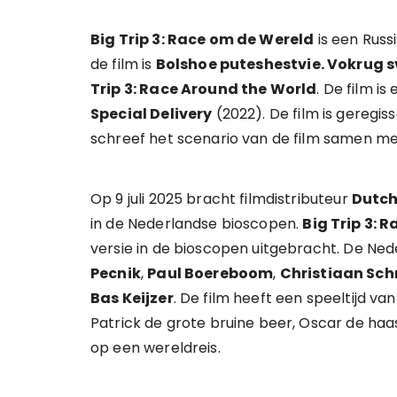
Big Trip 3: Race om de Wereld
is een Russi
de film is
Bolshoe puteshestvie. Vokrug 
Trip 3: Race Around the World
. De film i
Special Delivery
(2022). De film is geregi
schreef het scenario van de film samen m
Op 9 juli 2025 bracht filmdistributeur
Dutch
in de Nederlandse bioscopen.
Big Trip 3: 
versie in de bioscopen uitgebracht. De Ne
Pecnik
,
Paul Boereboom
,
Christiaan Sch
Bas Keijzer
. De film heeft een speeltijd v
Patrick de grote bruine beer, Oscar de haa
op een wereldreis.