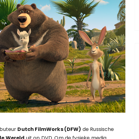
ibuteur
Dutch FilmWorks (DFW)
de Russische
 de Wereld
uit op DVD. Om de fysieke media