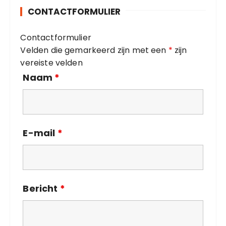
o
CONTACTFORMULIER
r
i
Contactformulier
e
Velden die gemarkeerd zijn met een
*
zijn
ë
vereiste velden
n
Naam
*
E-mail
*
Bericht
*