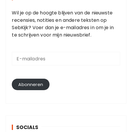
Wil je op de hoogte blijven van de nieuwste
recensies, notities en andere teksten op
SebKijk? Voer dan je e-mailadres in om je in
te schrijven voor mijn nieuwsbrief.
E
-
m
a
i
l
Abonneren
a
d
r
e
s
SOCIALS