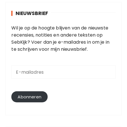
NIEUWSBRIEF
Wil je op de hoogte blijven van de nieuwste
recensies, notities en andere teksten op
SebKijk? Voer dan je e-mailadres in om je in
te schrijven voor mijn nieuwsbrief.
E
-
m
a
i
l
Abonneren
a
d
r
e