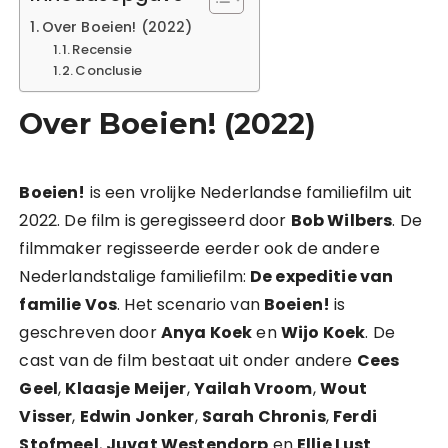
Over Boeien! (2022)
Recensie
Conclusie
Over Boeien! (2022)
Boeien!
is een vrolijke Nederlandse familiefilm uit
2022. De film is geregisseerd door
Bob Wilbers
. De
filmmaker regisseerde eerder ook de andere
Nederlandstalige familiefilm:
De expeditie van
familie Vos
. Het scenario van
Boeien!
is
geschreven door
Anya Koek
en
Wijo Koek
. De
cast van de film bestaat uit onder andere
Cees
Geel
,
Klaasje Meijer
,
Yailah Vroom
,
Wout
Visser
,
Edwin Jonker
,
Sarah Chronis
,
Ferdi
Stofmeel
,
Juvat Westendorp
en
Ellie Lust
.