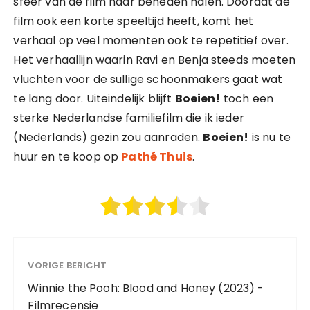
sfeer van de film naar beneden halen. Doordat de
film ook een korte speeltijd heeft, komt het
verhaal op veel momenten ook te repetitief over.
Het verhaallijn waarin Ravi en Benja steeds moeten
vluchten voor de sullige schoonmakers gaat wat
te lang door. Uiteindelijk blijft
Boeien!
toch een
sterke Nederlandse familiefilm die ik ieder
(Nederlands) gezin zou aanraden.
Boeien!
is nu te
huur en te koop op
Pathé Thuis
.
VORIGE BERICHT
Winnie the Pooh: Blood and Honey (2023) -
Filmrecensie