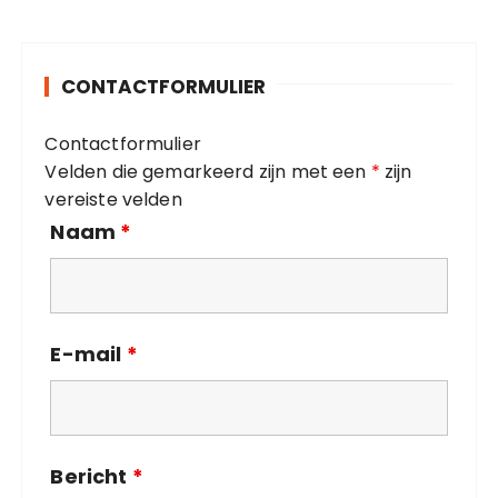
e
g
o
CONTACTFORMULIER
r
i
Contactformulier
e
Velden die gemarkeerd zijn met een
*
zijn
ë
vereiste velden
n
Naam
*
E-mail
*
Bericht
*