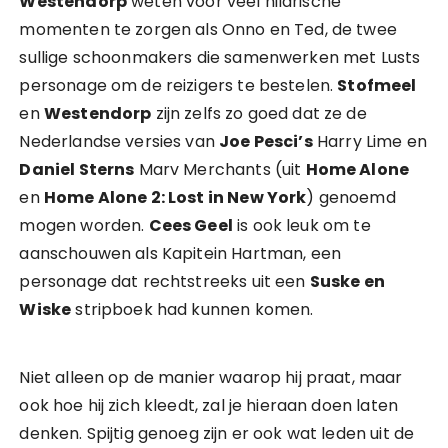
Westendorp
weten voor veel hilarische
momenten te zorgen als Onno en Ted, de twee
sullige schoonmakers die samenwerken met Lusts
personage om de reizigers te bestelen.
Stofmeel
en
Westendorp
zijn zelfs zo goed dat ze de
Nederlandse versies van
Joe Pesci’s
Harry Lime en
Daniel Sterns
Marv Merchants (uit
Home Alone
en
Home Alone 2: Lost in New York
) genoemd
mogen worden.
Cees Geel
is ook leuk om te
aanschouwen als Kapitein Hartman, een
personage dat rechtstreeks uit een
Suske en
Wiske
stripboek had kunnen komen.
Niet alleen op de manier waarop hij praat, maar
ook hoe hij zich kleedt, zal je hieraan doen laten
denken. Spijtig genoeg zijn er ook wat leden uit de