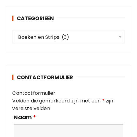
e
n
CATEGORIEËN
n
a
C
a
Boeken en Strips  (3)
a
r
t
:
e
g
o
CONTACTFORMULIER
r
i
Contactformulier
e
Velden die gemarkeerd zijn met een
*
zijn
ë
vereiste velden
n
Naam
*