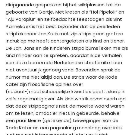
diepgaande gesprekken bij het wildplassen tot de
geboorte van Gertje. Met kreten als “Hoi Pipeloi!” en
“Aju Paraplu!” en zelfbedachte feestdagen als Sint
Pannekoek is het best bijzonder dat de overleden
striptekenaar Jan Kruis met zijn strips geen grotere
indruk op me heeft achtergelaten als kind en tiener.
De Jan, Jans en de Kinderen stripalbums leken me als
kind minder aan te spreken, doordat ik de verhalen
van deze beroemde Nederlandse stripfamilie toen
niet avontuurlijk genoeg vond. Bovendien sprak de
humor me niet altijd aan. De strips waar de Rode
Kater zijn filosofische opinies over
(sociaal-)maatschappelijke kwesties geeft, sloeg ik
zelfs regelmatig over. Als kind was ik ervan overtuigd
dat deze strippagina’s niet de moeite waard waren
om te lezen, omdat er niets in gebeurde, behalve
een paar kleine (getekende) bewegingen van de
Rode Kater en een paginalang monoloog over iets
wat me niet interesseerde of iets wat ik niet