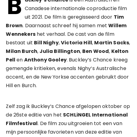
B
Canadese internationale coproductie film
uit 2021. De film is geregisseerd door
Tim
Brown
. Daarnaast schreef hij samen met
Willem
Wennekers
het verhaal. De cast van de film
bestaat uit
Bill Nighy
,
Victoria Hill
,
Martin Sacks
,
Milan Burch
,
Julia Billington
,
Ben Wood
,
Kelton
Pell
en
Anthony Gooley
. Buckley’s Chance kreeg
gemengde kritieken, evenals Nighy’s Australische
accent, en de New Yorkse accenten gebruikt door
Hill en Burch.
Zelf zag ik Buckley’s Chance afgelopen oktober op
de 26ste editie van het
SCHLiNGEL International
Filmfestival
. De film zou uitgroeien tot een van
mijn persoonlijke favorieten van deze editie van