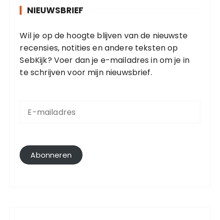
NIEUWSBRIEF
Wil je op de hoogte blijven van de nieuwste
recensies, notities en andere teksten op
SebKijk? Voer dan je e-mailadres in om je in
te schrijven voor mijn nieuwsbrief.
E
-
m
a
i
l
Abonneren
a
d
r
e
s