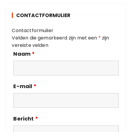
g
o
CONTACTFORMULIER
r
i
Contactformulier
e
Velden die gemarkeerd zijn met een
*
zijn
ë
vereiste velden
n
Naam
*
E-mail
*
Bericht
*