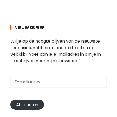
NIEUWSBRIEF
Wil je op de hoogte blijven van de nieuwste
recensies, notities en andere teksten op
SebKijk? Voer dan je e-mailadres in om je in
te schrijven voor mijn nieuwsbrief.
E
-
m
a
i
l
Abonneren
a
d