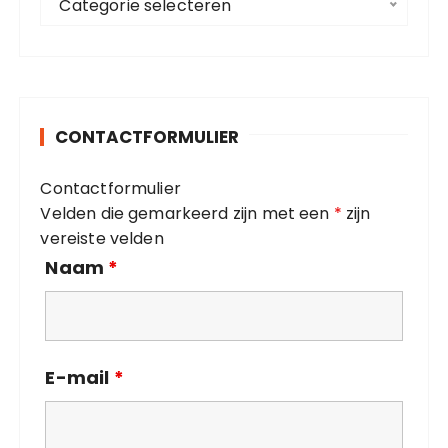
Categorie selecteren
a
r
t
:
e
g
o
CONTACTFORMULIER
r
i
Contactformulier
e
Velden die gemarkeerd zijn met een
*
zijn
ë
vereiste velden
n
Naam
*
E-mail
*