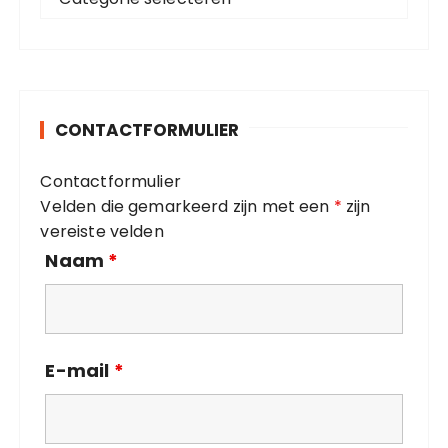
a
r
t
:
e
g
o
CONTACTFORMULIER
r
i
Contactformulier
e
Velden die gemarkeerd zijn met een
*
zijn
ë
vereiste velden
n
Naam
*
E-mail
*