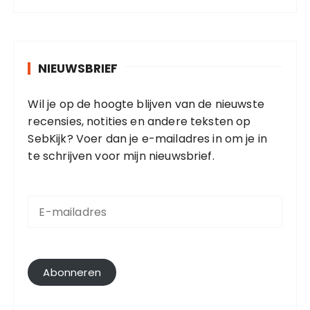
NIEUWSBRIEF
Wil je op de hoogte blijven van de nieuwste
recensies, notities en andere teksten op
SebKijk? Voer dan je e-mailadres in om je in
te schrijven voor mijn nieuwsbrief.
E
-
m
a
i
l
Abonneren
a
d