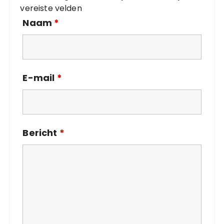
vereiste velden
n
Naam
*
E-mail
*
Bericht
*