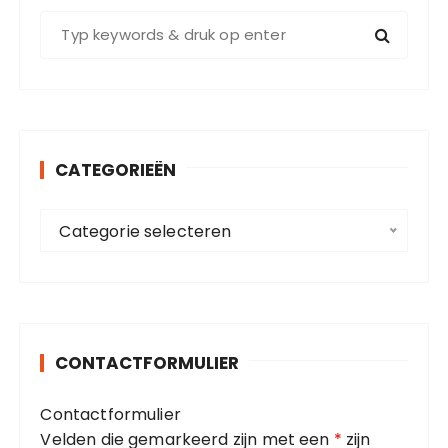
Z
o
e
k
e
n
CATEGORIEËN
n
a
C
a
Categorie selecteren
a
r
t
:
e
g
o
CONTACTFORMULIER
r
i
Contactformulier
e
Velden die gemarkeerd zijn met een
*
zijn
ë