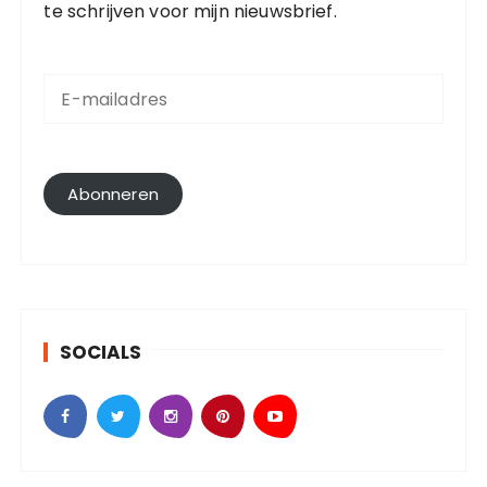
te schrijven voor mijn nieuwsbrief.
E
-
m
a
i
l
Abonneren
a
d
r
e
s
SOCIALS