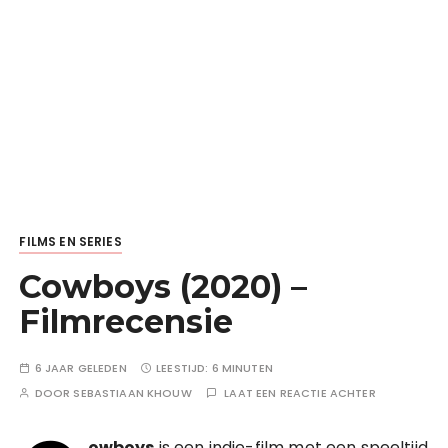
FILMS EN SERIES
Cowboys (2020) –
Filmrecensie
6 JAAR GELEDEN
LEESTIJD:
6 MINUTEN
DOOR
SEBASTIAAN KHOUW
LAAT EEN REACTIE ACHTER
owboys
is een indie-film met een speeltijd