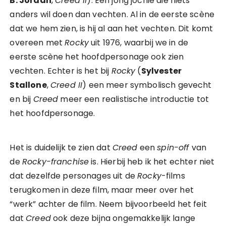
B. Jordan
,
Creed II
). Een jong jochie die niets
anders wil doen dan vechten. Al in de eerste scène
dat we hem zien, is hij al aan het vechten. Dit komt
overeen met
Rocky
uit 1976, waarbij we in de
eerste scène het hoofdpersonage ook zien
vechten. Echter is het bij
Rocky
(
Sylvester
Stallone
,
Creed II
) een meer symbolisch gevecht
en bij
Creed
meer een realistische introductie tot
het hoofdpersonage.
Het is duidelijk te zien dat
Creed
een
spin-off
van
de
Rocky-franchise
is. Hierbij heb ik het echter niet
dat dezelfde personages uit de
Rocky
-films
terugkomen in deze film, maar meer over het
“werk” achter de film. Neem bijvoorbeeld het feit
dat
Creed
ook deze bijna ongemakkelijk lange