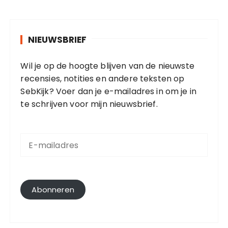
NIEUWSBRIEF
Wil je op de hoogte blijven van de nieuwste
recensies, notities en andere teksten op
SebKijk? Voer dan je e-mailadres in om je in
te schrijven voor mijn nieuwsbrief.
E
-
m
a
i
l
Abonneren
a
d
r