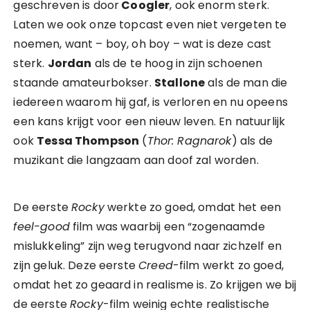
geschreven is door
Coogler
, ook enorm sterk.
Laten we ook onze topcast even niet vergeten te
noemen, want – boy, oh boy – wat is deze cast
sterk.
Jordan
als de te hoog in zijn schoenen
staande amateurbokser.
Stallone
als de man die
iedereen waarom hij gaf, is verloren en nu opeens
een kans krijgt voor een nieuw leven. En natuurlijk
ook
Tessa Thompson
(
Thor: Ragnarok
) als de
muzikant die langzaam aan doof zal worden.
De eerste
Rocky
werkte zo goed, omdat het een
feel-good
film was waarbij een “zogenaamde
mislukkeling” zijn weg terugvond naar zichzelf en
zijn geluk. Deze eerste
Creed
-film werkt zo goed,
omdat het zo geaard in realisme is. Zo krijgen we bij
de eerste
Rocky
-film weinig echte realistische