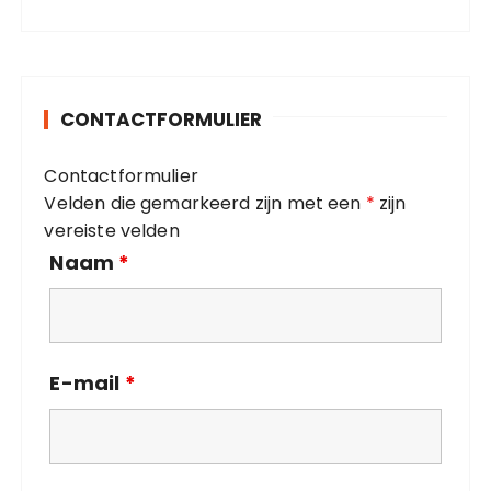
t
:
e
g
o
CONTACTFORMULIER
r
i
Contactformulier
e
Velden die gemarkeerd zijn met een
*
zijn
ë
vereiste velden
n
Naam
*
E-mail
*