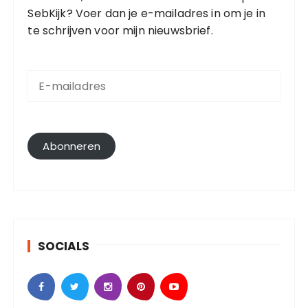
SebKijk? Voer dan je e-mailadres in om je in
te schrijven voor mijn nieuwsbrief.
E
-
m
a
i
l
Abonneren
a
d
r
e
s
SOCIALS