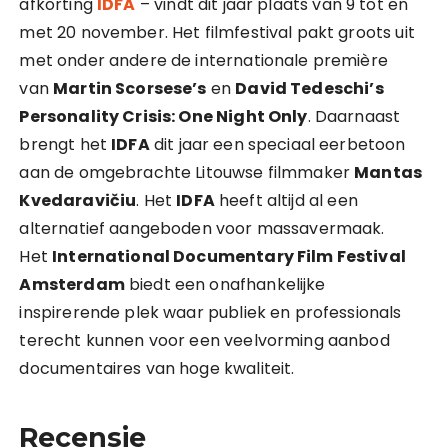
afkorting
IDFA
– vindt dit jaar plaats van 9 tot en
met 20 november. Het filmfestival pakt groots uit
met onder andere de internationale première
van
Martin Scorsese’s
en
David Tedeschi’s
Personality Crisis: One Night Only
. Daarnaast
brengt het
IDFA
dit jaar een speciaal eerbetoon
aan de omgebrachte Litouwse filmmaker
Mantas
Kvedaravičiu
. Het
IDFA
heeft altijd al een
alternatief aangeboden voor massavermaak.
Het
International Documentary Film Festival
Amsterdam
biedt een onafhankelijke
inspirerende plek waar publiek en professionals
terecht kunnen voor een veelvorming aanbod
documentaires van hoge kwaliteit.
Recensie