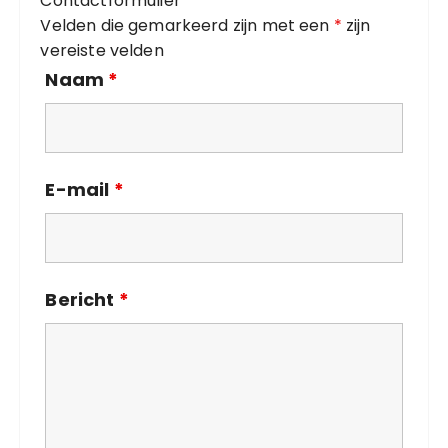
Contactformulier
e
Velden die gemarkeerd zijn met een
*
zijn
ë
vereiste velden
n
Naam
*
E-mail
*
Bericht
*