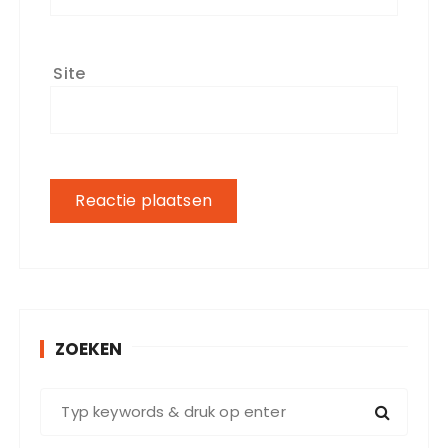
Site
ZOEKEN
Z
o