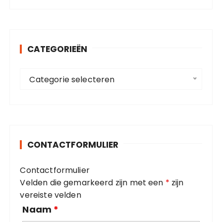
e
k
e
n
CATEGORIEËN
n
a
C
a
Categorie selecteren
a
r
t
:
e
g
o
CONTACTFORMULIER
r
i
Contactformulier
e
Velden die gemarkeerd zijn met een
*
zijn
ë
vereiste velden
n
Naam
*