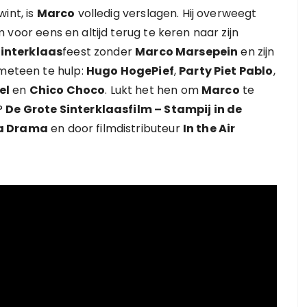
int, is
Marco
volledig verslagen. Hij overweegt
 voor eens en altijd terug te keren naar zijn
sinterklaas
feest zonder
Marco Marsepein
en zijn
 meteen te hulp:
Hugo HogePief
,
Party Piet Pablo
,
el
en
Chico Choco
. Lukt het hen om
Marco
te
?
De Grote Sinterklaasfilm – Stampij in de
a Drama
en door filmdistributeur
In the Air