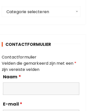
a
C
a
Categorie selecteren
a
r
t
:
e
g
o
CONTACTFORMULIER
r
i
Contactformulier
e
Velden die gemarkeerd zijn met een
*
ë
zijn vereiste velden
n
Naam
*
E-mail
*