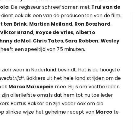
cola
. De regisseur schreef samen met
Trui van de
r dient ook als een van de producenten van de film.
t ten Brink
,
Martien Meiland
,
Ron Boszhard
,
,
Viktor Brand
,
Royce de Vries
,
Alberto
hnny de Mol
,
Chris Tates
,
Sara Robben
,
Wesley
m heeft een speeltijd van 75 minuten.
s
zich weer in Nederland bevindt. Het is de hoogste
wedstrijd”
. Bakkers uit het hele land strijden om de
 ook
Marco Marsepein
mee. Hij is om vastberaden
jn allerliefste oma is dat hem tot nu toe ieder
kkers Bartus Bakker en zijn vader ook om die
op slinkse wijze het geheime recept van
Marco
te
.