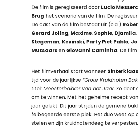
De film is geregisseerd door
Lucio Messer
Brug
het scenario van de film. De regisseu
De cast van de film bestaat uit (o.a.)
Rober
Gerard Joling
,
Maxime
,
Sophie
,
Djamila
Stegeman
,
Kevinski
,
Party Piet Pablo
,
Jo
Mutsaars
en
Giovanni Caminita
. De fil
Het filmverhaal start wanneer
Sinterklaa
tijd voor de jaarlijkse
“Grote Kruidnoten Bak
titel:
Meesterbakker van het Jaar
. Zo doet
om te winnen. Met het geheime recept van zi
jaar gelukt. Dit jaar strijden de gemene ba
felbegeerde eerste plek. Het duo weet op 
stelen en zijn kruidnotendeeg te verpesten