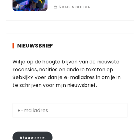
5 DAGEN GELEDEN
NIEUWSBRIEF
Wil je op de hoogte blijven van de nieuwste
recensies, notities en andere teksten op
SebKijk? Voer dan je e-mailadres in om je in
te schrijven voor mijn nieuwsbrief.
E
-
m
a
i
l
Abonneren