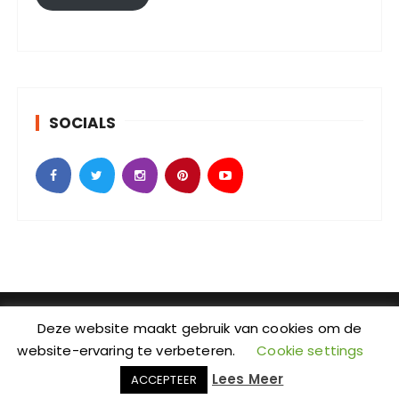
a
d
r
e
s
SOCIALS
SebKijk | KvK-nummer: 88438686 | Btw-id nummer:
Deze website maakt gebruik van cookies om de
NL004601935B09 | Adres: Johan Jongkindstraat 2-K |
website-ervaring te verbeteren.
Cookie settings
Postcode: 1318 LW | Stad: Almere | Provincie: Flevoland
Lees Meer
ACCEPTEER
| Wordpress Thema: GuCherry Blog bij
Everestthemes