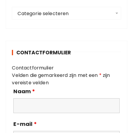
a
C
a
Categorie selecteren
a
r
t
:
e
g
o
CONTACTFORMULIER
r
i
Contactformulier
e
Velden die gemarkeerd zijn met een
*
zijn
ë
vereiste velden
n
Naam
*
E-mail
*