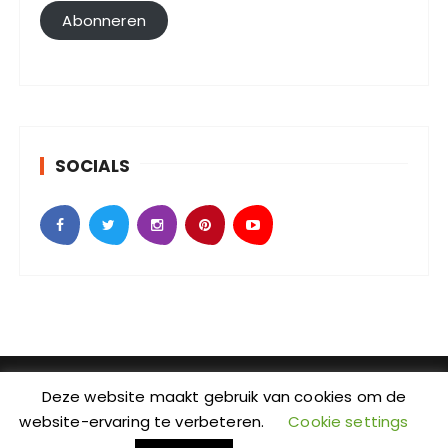
l
Abonneren
a
d
r
e
s
SOCIALS
SebKijk | KvK-nummer: 88438686 | Btw-id nummer:
Deze website maakt gebruik van cookies om de
NL004601935B09 | Adres: Johan Jongkindstraat 2-K |
website-ervaring te verbeteren.
Cookie settings
Postcode: 1318 LW | Stad: Almere | Provincie: Flevoland