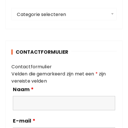
a
C
a
Categorie selecteren
a
r
t
:
e
g
o
CONTACTFORMULIER
r
i
Contactformulier
e
Velden die gemarkeerd zijn met een
*
zijn
ë
vereiste velden
n
Naam
*
E-mail
*