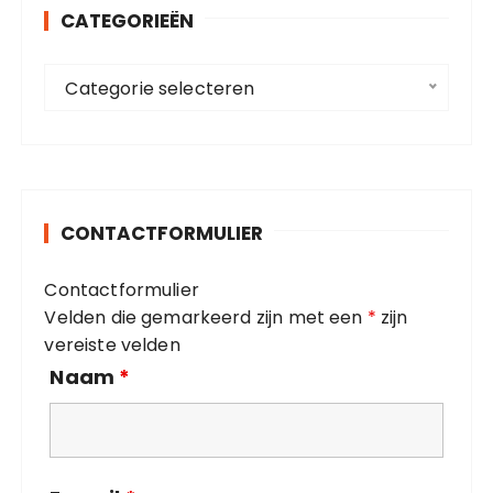
CATEGORIEËN
n
a
C
a
Categorie selecteren
a
r
t
:
e
g
o
CONTACTFORMULIER
r
i
Contactformulier
e
Velden die gemarkeerd zijn met een
*
zijn
ë
vereiste velden
n
Naam
*