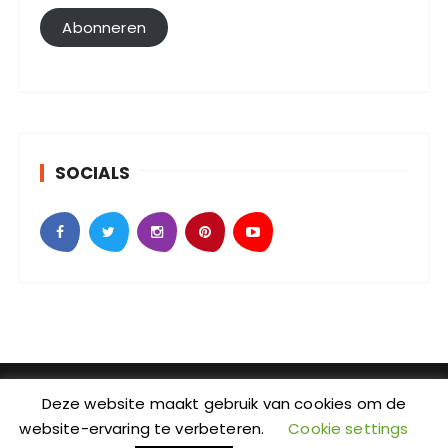
l
Abonneren
a
d
r
e
s
SOCIALS
SebKijk | KvK-nummer: 88438686 | Btw-id nummer:
Deze website maakt gebruik van cookies om de
NL004601935B09 | Adres: Johan Jongkindstraat 2-K |
website-ervaring te verbeteren.
Cookie settings
Postcode: 1318 LW | Stad: Almere | Provincie: Flevoland