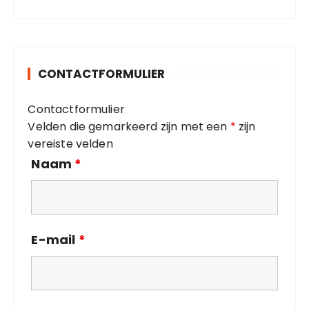
t
:
e
g
o
CONTACTFORMULIER
r
i
Contactformulier
e
Velden die gemarkeerd zijn met een
*
zijn
ë
vereiste velden
n
Naam
*
E-mail
*