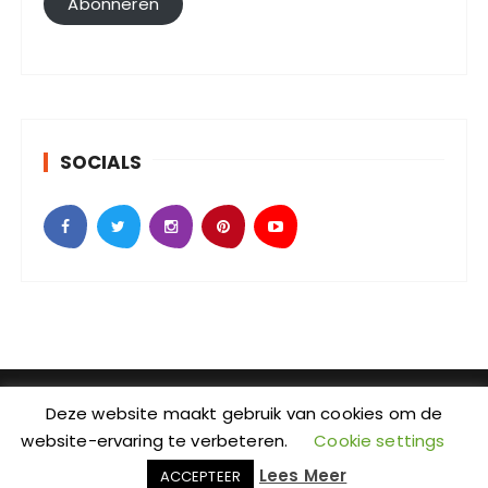
Abonneren
a
d
r
e
s
SOCIALS
SebKijk | KvK-nummer: 88438686 | Btw-id nummer:
Deze website maakt gebruik van cookies om de
NL004601935B09 | Adres: Johan Jongkindstraat 2-K |
website-ervaring te verbeteren.
Cookie settings
Postcode: 1318 LW | Stad: Almere | Provincie: Flevoland
Lees Meer
ACCEPTEER
| Wordpress Thema: GuCherry Blog bij
Everestthemes