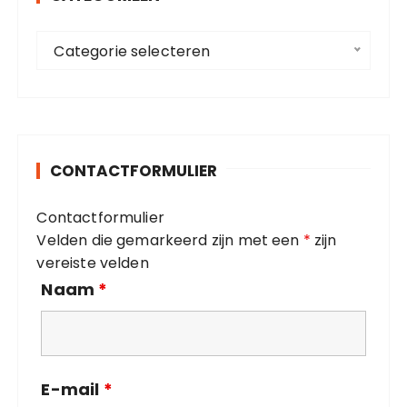
a
C
a
Categorie selecteren
a
r
t
:
e
g
o
CONTACTFORMULIER
r
i
Contactformulier
e
Velden die gemarkeerd zijn met een
*
zijn
ë
vereiste velden
n
Naam
*
E-mail
*