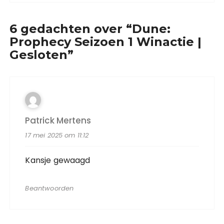
6 gedachten over “
Dune:
Prophecy Seizoen 1 Winactie |
Gesloten
”
Patrick Mertens
17 mei 2025 om 11:12
Kansje gewaagd
Beantwoorden