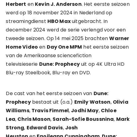
Herbert
en
Kevin J. Anderson
. Het eerste seizoen
werd op 18 november 2024 in Nederland op
streamingdienst
HBO Max
uitgebracht. In
december 2024 werd de serie verlengd voor een
tweede seizoen. Op 14 mei 2025 brachten
Warner
Home Video
en
Day One MPM
het eerste seizoen
van de Amerikaanse sciencefiction
televisieserie
Dune: Prophecy
uit op 4K Ultra HD
Blu-ray Steelbook, Blu-ray en DVD.
De cast van het eerste seizoen van
Dune:
Prophecy
bestaat uit (o.a.)
Emily Watson
,
Olivia
Williams
,
Travis Fimmel
,
Jodhi May
,
Chloe
Lea
,
Chris Mason
,
Sarah-Sofie Boussnina
,
Mark
Strong
,
Edward Davis
,
Josh
Heuston
en
Faoileann Cunningham
.
Dune: