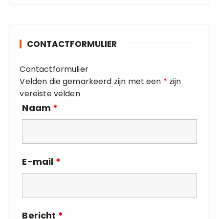
e
g
o
CONTACTFORMULIER
r
i
Contactformulier
e
Velden die gemarkeerd zijn met een
*
zijn
ë
vereiste velden
n
Naam
*
E-mail
*
Bericht
*