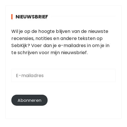
NIEUWSBRIEF
Wil je op de hoogte blijven van de nieuwste
recensies, notities en andere teksten op
SebKijk? Voer dan je e-mailadres in om je in
te schrijven voor mijn nieuwsbrief.
E
-
m
a
i
l
Abonneren
a
d
r