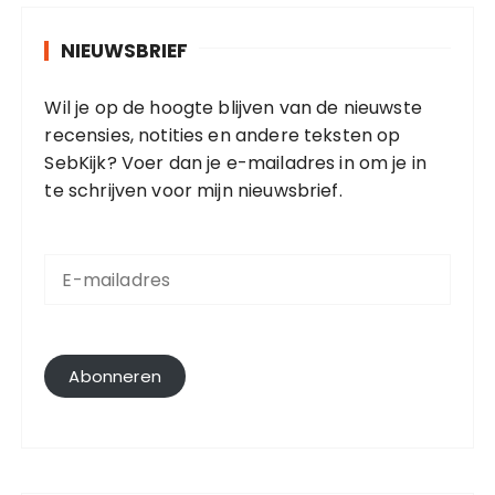
NIEUWSBRIEF
Wil je op de hoogte blijven van de nieuwste
recensies, notities en andere teksten op
SebKijk? Voer dan je e-mailadres in om je in
te schrijven voor mijn nieuwsbrief.
E
-
m
a
i
l
Abonneren
a
d
r
e