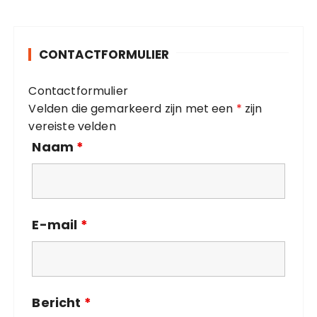
e
g
o
CONTACTFORMULIER
r
i
Contactformulier
e
Velden die gemarkeerd zijn met een
*
zijn
ë
vereiste velden
n
Naam
*
E-mail
*
Bericht
*