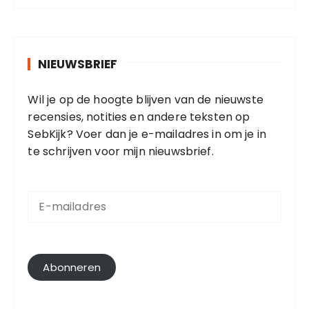
NIEUWSBRIEF
Wil je op de hoogte blijven van de nieuwste
recensies, notities en andere teksten op
SebKijk? Voer dan je e-mailadres in om je in
te schrijven voor mijn nieuwsbrief.
E
-
m
a
i
l
Abonneren
a
d