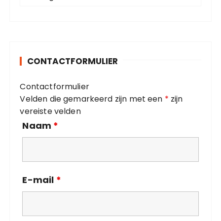
a
r
t
:
e
g
o
CONTACTFORMULIER
r
i
Contactformulier
e
Velden die gemarkeerd zijn met een
*
zijn
ë
vereiste velden
n
Naam
*
E-mail
*