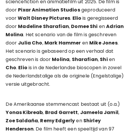
sciencefiction en animatiefilm uit 2025. De film is
door
Pixar Animation Studios
geproduceerd
voor
Walt Disney Pictures
.
Elio
is geregisseerd
door
Madeline Sharafian
,
Domee Shi
en
Adrian
Molina
. Het scenario van de film is geschreven
door
Julia Cho
,
Mark Hammer
en
Mike Jones
.
Het scenario is gebaseerd op een verhaal dat
geschreven is door
Molina
,
Sharafian
,
Shi
en
Cho
.
Elio
is in de Nederlandse bioscopen in zowel
de Nederlandstalige als de originele (Engelstalige)
versie uitgebracht.
De Amerikaanse stemmencast bestaat uit (o.a.)
Yonas Kibreab
,
Brad Garrett
,
Jameela Jamil
,
Zoe Saldaña
,
Remy Edgerly
en
Shirley
Henderson
. De film heeft een speeltijd van 97