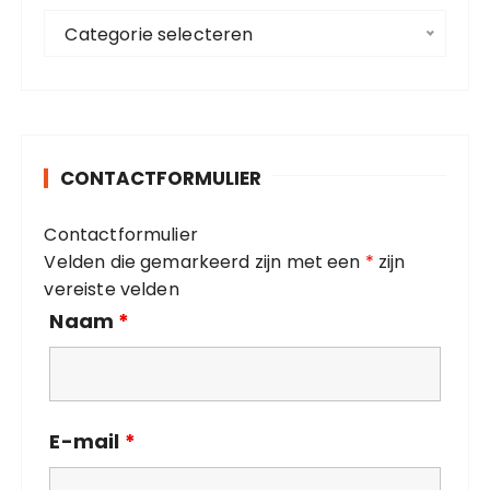
C
a
Categorie selecteren
a
r
t
:
e
g
o
CONTACTFORMULIER
r
i
Contactformulier
e
Velden die gemarkeerd zijn met een
*
zijn
ë
vereiste velden
n
Naam
*
E-mail
*