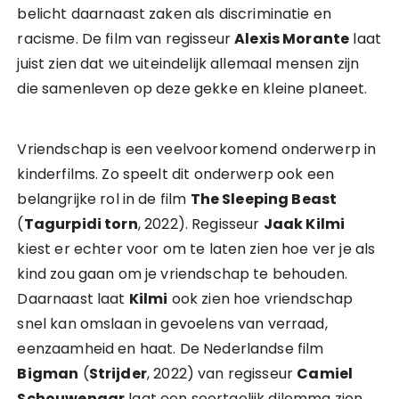
belicht daarnaast zaken als discriminatie en
racisme. De film van regisseur
Alexis Morante
laat
juist zien dat we uiteindelijk allemaal mensen zijn
die samenleven op deze gekke en kleine planeet.
Vriendschap is een veelvoorkomend onderwerp in
kinderfilms. Zo speelt dit onderwerp ook een
belangrijke rol in de film
The Sleeping Beast
(
Tagurpidi torn
, 2022). Regisseur
Jaak Kilmi
kiest er echter voor om te laten zien hoe ver je als
kind zou gaan om je vriendschap te behouden.
Daarnaast laat
Kilmi
ook zien hoe vriendschap
snel kan omslaan in gevoelens van verraad,
eenzaamheid en haat. De Nederlandse film
Bigman
(
Strijder
, 2022) van regisseur
Camiel
Schouwenaar
laat een soortgelijk dilemma zien.