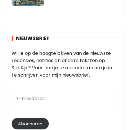
NIEUWSBRIEF
Wil je op de hoogte blijven van de nieuwste
recensies, notities en andere teksten op
SebKijk? Voer dan je e-mailadres in om je in
te schrijven voor mijn nieuwsbrief.
E
-
m
a
i
l
Abonneren
a