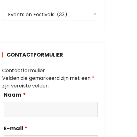
a
C
a
Events en Festivals  (33)
a
r
t
:
e
g
o
CONTACTFORMULIER
r
i
Contactformulier
e
Velden die gemarkeerd zijn met een
*
ë
zijn vereiste velden
n
Naam
*
E-mail
*