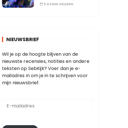
5 DAGEN GELEDEN
NIEUWSBRIEF
Wil je op de hoogte blijven van de
nieuwste recensies, notities en andere
teksten op SebKijk? Voer dan je e-
mailadres in om je in te schrijven voor
mijn nieuwsbrief.
E
-
m
a
i