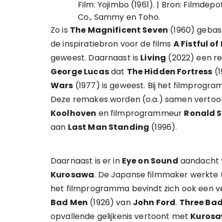
Film: Yojimbo (1961). | Bron: Filmde
Co., Sammy en Toho.
Zo is
The Magnificent Seven
(1960) geba
de inspiratiebron voor de films
A Fistful of
geweest. Daarnaast is
Living
(2022) een r
George Lucas
dat
The Hidden Fortress
(1
Wars
(1977) is geweest. Bij het filmpro
Deze remakes worden (o.a.) samen vertoon
Koolhoven
en filmprogrammeur
Ronald 
aan
Last Man Standing
(1996).
Daarnaast is er in
Eye on Sound
aandacht v
Kurosawa
. De Japanse filmmaker werkte
het filmprogramma bevindt zich ook een ve
Bad Men
(1926) van
John Ford
.
Three Ba
opvallende gelijkenis vertoont met
Kurosa