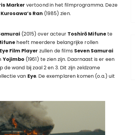
is Marker
vertoond in het filmprogramma. Deze
n
Kurosawa’s Ran
(1985) zien.
 Samurai
(2015) over acteur
Toshirō Mifune
te
Mifune
heeft meerdere belangrijke rollen
Eye Film Player
zullen de films
Seven Samurai
n
Yojimbo
(1961) te zien zijn. Daarnaast is er een
p de wand bij zaal 2 en 3. Dit zijn zeldzame
ollectie van
Eye
. De exemplaren komen (o.a.) uit