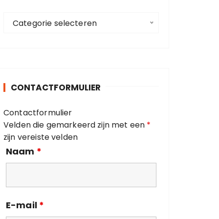
a
C
a
Categorie selecteren
a
r
t
:
e
g
o
CONTACTFORMULIER
r
i
Contactformulier
e
Velden die gemarkeerd zijn met een
*
ë
zijn vereiste velden
n
Naam
*
E-mail
*