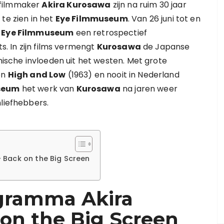
 filmmaker
Akira Kurosawa
zijn na ruim 30 jaar
te zien in het
Eye Filmmuseum
. Van 26 juni tot en
t
Eye Filmmuseum
een retrospectief
s. In zijn films vermengt
Kurosawa
de Japanse
lmische invloeden uit het westen. Met grote
en
High and Low
(1963) en nooit in Nederland
seum
het werk van
Kurosawa
na jaren weer
mliefhebbers.
 Back on the Big Screen
ogramma Akira
on the Big Screen