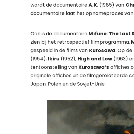
wordt de documentaire
A.K.
(1985) van
Chr
documentaire laat het opnameproces va
Ook is de documentaire
Mifune: The Last
zien bij het retrospectief filmprogramma.
gespeeld in de films van
Kurosawa
. Op de
(1954),
Ikiru
(1952),
High and Low
(1963) e
tentoonstelling van
Kurosawa’s
affiches o
originele affiches uit de filmgerelateerde c
Japan, Polen en de Sovjet-Unie.