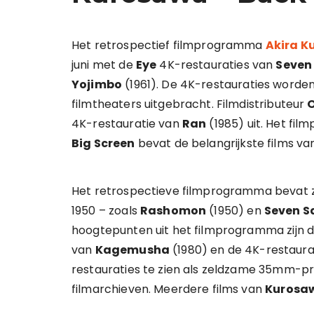
Het retrospectief filmprogramma
Akira K
juni met de
Eye
4K-restauraties van
Seven
Yojimbo
(1961). De 4K-restauraties worden o
filmtheaters uitgebracht. Filmdistributeur
O
4K-restauratie van
Ran
(1985) uit. Het f
Big Screen
bevat de belangrijkste films v
Het retrospectieve filmprogramma bevat zo
1950 – zoals
Rashomon
(1950) en
Seven S
hoogtepunten uit het filmprogramma zijn d
van
Kagemusha
(1980) en de 4K-restaura
restauraties te zien als zeldzame 35mm-pri
filmarchieven. Meerdere films van
Kurosa