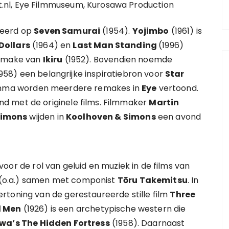
pot.nl, Eye Filmmuseum, Kurosawa Production
seerd op
Seven Samurai
(1954).
Yojimbo
(1961) is
 Dollars
(1964) en
Last Man Standing
(1996)
emake van
Ikiru
(1952). Bovendien noemde
958) een belangrijke inspiratiebron voor
Star
gramma worden meerdere remakes in
Eye
vertoond.
d met de originele films. Filmmaker
Martin
Simons
wijden in
Koolhoven & Simons
een avond
oor de rol van geluid en muziek in de films van
 (o.a.) samen met componist
Tōru Takemitsu
. In
rtoning van de gerestaureerde stille film
Three
d Men
(1926) is een archetypische western die
wa’s The Hidden Fortress
(1958). Daarnaast