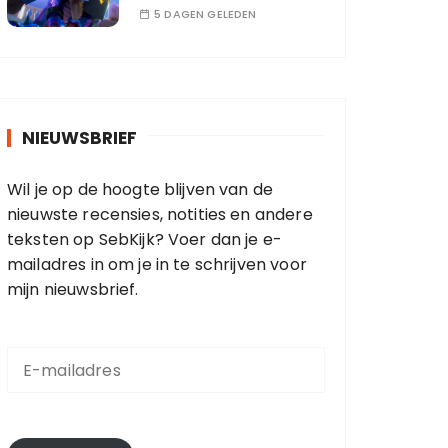
5 DAGEN GELEDEN
NIEUWSBRIEF
Wil je op de hoogte blijven van de
nieuwste recensies, notities en andere
teksten op SebKijk? Voer dan je e-
mailadres in om je in te schrijven voor
mijn nieuwsbrief.
E
-
m
a
i