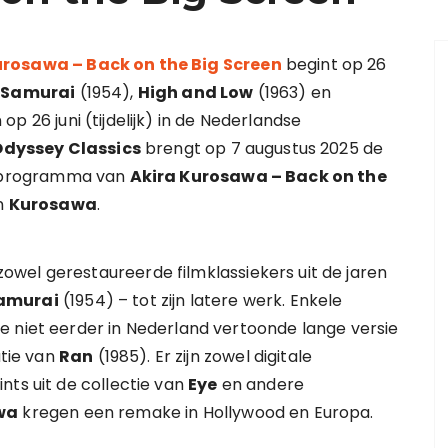
urosawa – Back on the Big Screen
begint op 26
 Samurai
(1954),
High and Low
(1963) en
p 26 juni (tijdelijk) in de Nederlandse
dyssey Classics
brengt op 7 augustus 2025 de
ilmprogramma van
Akira Kurosawa – Back on the
an
Kurosawa
.
wel gerestaureerde filmklassiekers uit de jaren
amurai
(1954) – tot zijn latere werk. Enkele
e niet eerder in Nederland vertoonde lange versie
tie van
Ran
(1985). Er zijn zowel digitale
nts uit de collectie van
Eye
en andere
wa
kregen een remake in Hollywood en Europa.