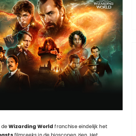
n de
Wizarding World
franchise eindelijk het
easts
filmreeks in de bioscopen zien. Het