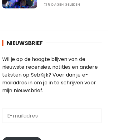
5 DAGEN GELEDEN
NIEUWSBRIEF
Wil je op de hoogte blijven van de
nieuwste recensies, notities en andere
teksten op SebKijk? Voer dan je e-
mailadres in om je in te schrijven voor
mijn nieuwsbrief.
E
-
m
a
i