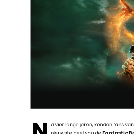
N
a vier lange jaren, konden fans va
nieuwste deel van de
Fantastic B