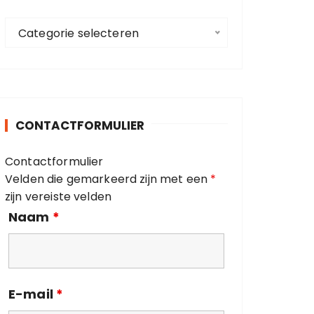
a
C
a
Categorie selecteren
a
r
t
:
e
g
o
CONTACTFORMULIER
r
i
Contactformulier
e
Velden die gemarkeerd zijn met een
*
ë
zijn vereiste velden
n
Naam
*
E-mail
*