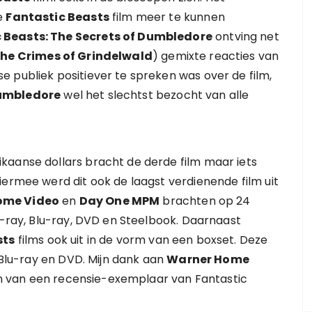
e
Fantastic Beasts
film meer te kunnen
 Beasts: The Secrets of Dumbledore
ontving net
The Crimes of Grindelwald
) gemixte reacties van
 publiek positiever te spreken was over de film,
Dumbledore
wel het slechtst bezocht van alle
kaanse dollars bracht de derde film maar iets
iermee werd dit ook de laagst verdienende film uit
ome Video
en
Day One MPM
brachten op 24
u-ray, Blu-ray, DVD en Steelbook. Daarnaast
sts
films ook uit in de vorm van een boxset. Deze
, Blu-ray en DVD. Mijn dank aan
Warner Home
n van een recensie-exemplaar van Fantastic