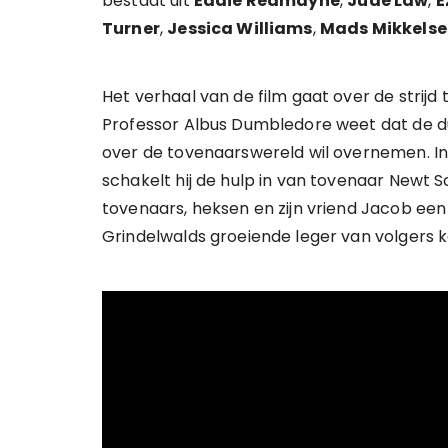
bestaat uit
Eddie Redmayne
,
Jude Law
,
E
Turner
,
Jessica Williams
,
Mads Mikkels
Het verhaal van de film gaat over de strij
Professor Albus Dumbledore weet dat de d
over de tovenaarswereld wil overnemen. In 
schakelt hij de hulp in van tovenaar New
tovenaars, heksen en zijn vriend Jacob een
Grindelwalds groeiende leger van volgers 