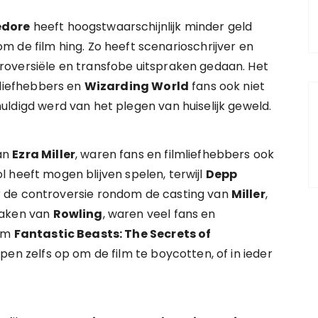
edore
heeft hoogstwaarschijnlijk minder geld
 de film hing. Zo heeft scenarioschrijver en
versiële en transfobe uitspraken gedaan. Het
lmliefhebbers en
Wizarding World
fans ook niet
ldigd werd van het plegen van huiselijk geweld.
an
Ezra Miller
, waren fans en filmliefhebbers ook
rol heeft mogen blijven spelen, terwijl
Depp
 de controversie rondom de casting van
Miller
,
raken van
Rowling
, waren veel fans en
 om
Fantastic Beasts: The Secrets of
epen zelfs op om de film te boycotten, of in ieder