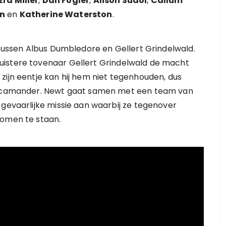
zra Miller
,
Dan Fogler
,
Alison Sudol
,
Callum
en
en
Katherine Waterston
.
d tussen Albus Dumbledore en Gellert Grindelwald.
uistere tovenaar Gellert Grindelwald de macht
zijn eentje kan hij hem niet tegenhouden, dus
t Scamander. Newt gaat samen met een team van
 gevaarlijke missie aan waarbij ze tegenover
komen te staan.