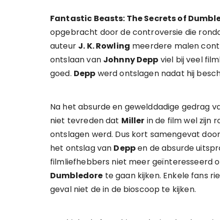
Fantastic Beasts: The Secrets of Dumbl
opgebracht door de controversie die rondom
auteur
J. K. Rowling
meerdere malen contro
ontslaan van
Johnny Depp
viel bij veel fi
goed.
Depp
werd ontslagen nadat hij beschu
Na het absurde en gewelddadige gedrag v
niet tevreden dat
Miller
in de film wel zijn 
ontslagen werd. Dus kort samengevat door
het ontslag van
Depp
en de absurde uitsp
filmliefhebbers niet meer geïnteresseerd
Dumbledore
te gaan kijken. Enkele fans ri
geval niet de in de bioscoop te kijken.