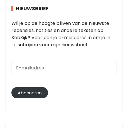
NIEUWSBRIEF
Wil je op de hoogte blijven van de nieuwste
recensies, notities en andere teksten op
SebKijk? Voer dan je e-mailadres in om je in
te schrijven voor mijn nieuwsbrief.
E
-
m
a
i
l
Abonneren
a
d
r
e
s