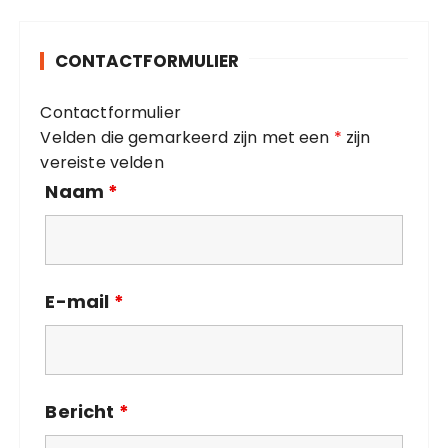
g
o
CONTACTFORMULIER
r
i
Contactformulier
e
Velden die gemarkeerd zijn met een
*
zijn
ë
vereiste velden
n
Naam
*
E-mail
*
Bericht
*