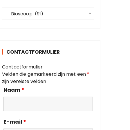
a
C
a
   Bioscoop  (91)
a
r
t
:
e
g
o
CONTACTFORMULIER
r
i
Contactformulier
e
Velden die gemarkeerd zijn met een
*
ë
zijn vereiste velden
n
Naam
*
E-mail
*