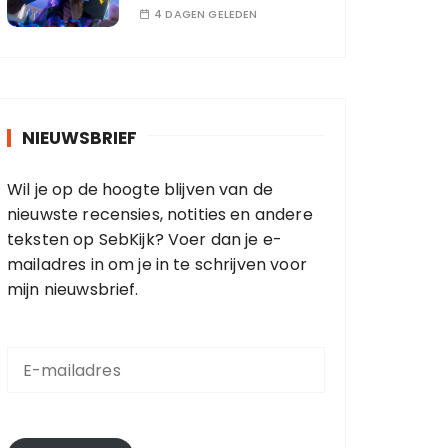
4 DAGEN GELEDEN
NIEUWSBRIEF
Wil je op de hoogte blijven van de
nieuwste recensies, notities en andere
teksten op SebKijk? Voer dan je e-
mailadres in om je in te schrijven voor
mijn nieuwsbrief.
E
-
m
a
i