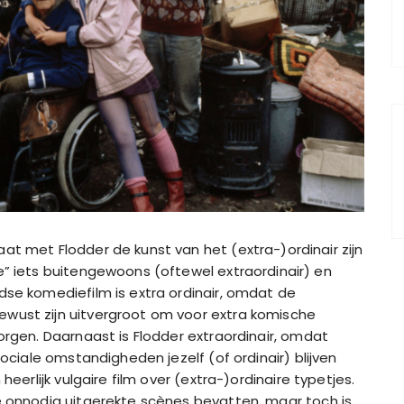
at met Flodder de kunst van het (extra-)ordinair zijn
e” iets buitengewoons (oftewel extraordinair) en
dse komediefilm is extra ordinair, omdat de
wust zijn uitvergroot om voor extra komische
orgen. Daarnaast is Flodder extraordinair, omdat
sociale omstandigheden jezelf (of ordinair) blijven
heerlijk vulgaire film over (extra-)ordinaire typetjes.
e onnodig uitgerekte scènes bevatten, maar toch is