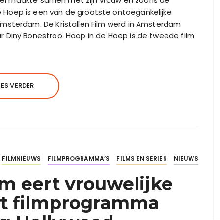
 Giel maakte samen met zijn vrouw en zoons de
Hoep is een van de grootste ontoegankelijke
msterdam. De Kristallen Film werd in Amsterdam
 Diny Bonestroo. Hoop in de Hoep is de tweede film
EES VERDER
FILMNIEUWS
FILMPROGRAMMA’S
FILMS EN SERIES
NIEUWS
 eert vrouwelijke
et filmprogramma