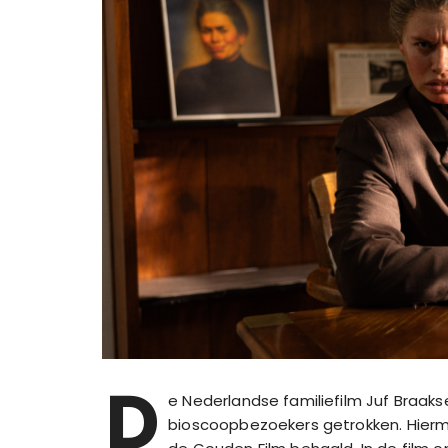
D
e Nederlandse familiefilm Juf Braaks
bioscoopbezoekers getrokken. Hierm