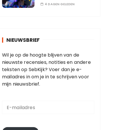
4 DAGEN GELEDEN
NIEUWSBRIEF
Wil je op de hoogte blijven van de
nieuwste recensies, notities en andere
teksten op SebKijk? Voer dan je e-
mailadres in om je in te schrijven voor
mijn nieuwsbrief.
E
-
m
a
i