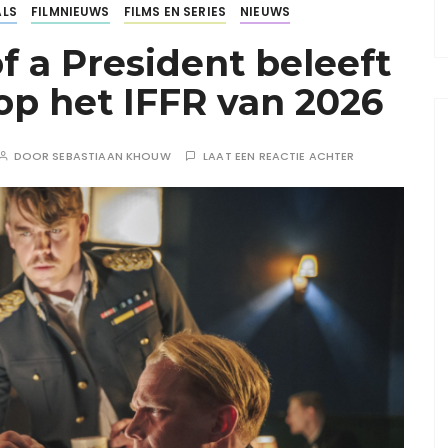
ALS
FILMNIEUWS
FILMS EN SERIES
NIEUWS
 a President beleeft
p het IFFR van 2026
DOOR
SEBASTIAAN KHOUW
LAAT EEN REACTIE ACHTER