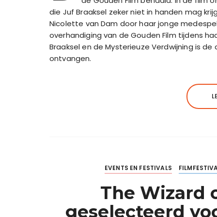
de Gouden Film behaald. In de film 
die Juf Braaksel zeker niet in handen mag k
Nicolette van Dam door haar jonge medespele
overhandiging van de Gouden Film tijdens haa
Braaksel en de Mysterieuze Verdwijning is de 
ontvangen.
L
EVENTS EN FESTIVALS
FILMFESTIV
The Wizard o
geselecteerd voo