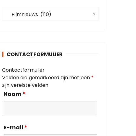
a
C
a
   Filmnieuws  (110)
a
r
t
:
e
g
o
CONTACTFORMULIER
r
i
Contactformulier
e
Velden die gemarkeerd zijn met een
*
ë
zijn vereiste velden
n
Naam
*
E-mail
*