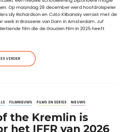
ontdekt een nieuwe schoolleerling bijzondere magie
rijgen. Op maandag 29 december werd hoofdrolspeler
rs Lily Richardson en Cato Klibansky verrast met de
r werk in Brasserie van Dam in Amsterdam. Juf
dertiende film die de Gouden Film in 2025 heeft
EES VERDER
ALS
FILMNIEUWS
FILMS EN SERIES
NIEUWS
f the Kremlin is
r het IFFR van 2026