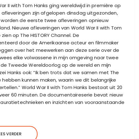
r II with Tom Hanks ging wereldwijd in première op
 afleveringen zijn afgelopen dinsdag uitgezonden,
 worden de eerste twee afleveringen opnieuw
and. Nieuwe afleveringen van World War II with Tom
te zien op The HISTORY Channel. De
enteerd door de Amerikaanse acteur en filmmaker
eggen over het meewerken aan deze serie over de
rwees elke volwassene in mijn omgeving naar twee
an de Tweede Wereldoorlog op de wereld en mijn
r zei Hanks ook: “Ik ben trots dat we samen met The
 hebben kunnen maken, waarin we dit belangrijke
ertellen.” World War II with Tom Hanks bestaat uit 20
geveer 60 minuten. De documentaireserie bevat nieuw
tauratietechnieken en inzichten van vooraanstaande
EES VERDER