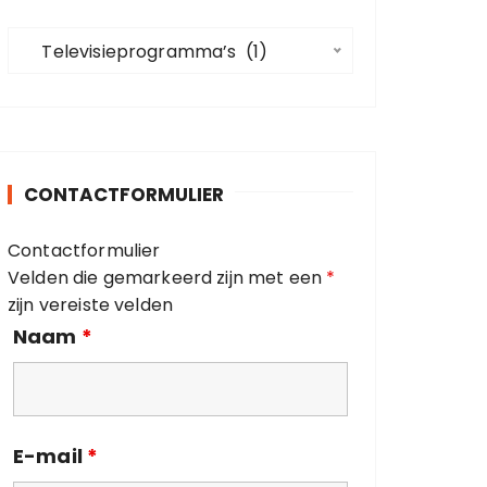
a
C
a
   Televisieprogramma’s  (1)
a
r
t
:
e
g
o
CONTACTFORMULIER
r
i
Contactformulier
e
Velden die gemarkeerd zijn met een
*
ë
zijn vereiste velden
n
Naam
*
E-mail
*