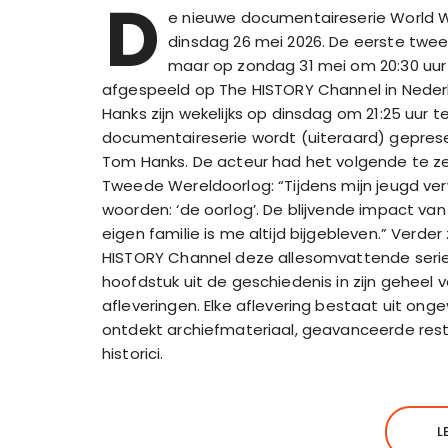
D
e nieuwe documentaireserie World Wa
dinsdag 26 mei 2026. De eerste twee
maar op zondag 31 mei om 20:30 uur
afgespeeld op The HISTORY Channel in Nederl
Hanks zijn wekelijks op dinsdag om 21:25 uur 
documentaireserie wordt (uiteraard) gepres
Tom Hanks. De acteur had het volgende te z
Tweede Wereldoorlog: “Tijdens mijn jeugd ve
woorden: ‘de oorlog’. De blijvende impact v
eigen familie is me altijd bijgebleven.” Verde
HISTORY Channel deze allesomvattende serie
hoofdstuk uit de geschiedenis in zijn geheel v
afleveringen. Elke aflevering bestaat uit on
ontdekt archiefmateriaal, geavanceerde res
historici.
L