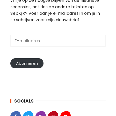
Wil je op de hoogte blijven van de nieuwste
recensies, notities en andere teksten op
SebKijk? Voer dan je e-mailadres in om je in
te schrijven voor mijn nieuwsbrief.
E
-
m
a
i
l
Abonneren
a
d
r
e
s
SOCIALS