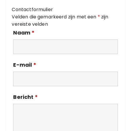
i
Contactformulier
e
Velden die gemarkeerd zijn met een
*
zijn
ë
vereiste velden
n
Naam
*
E-mail
*
Bericht
*