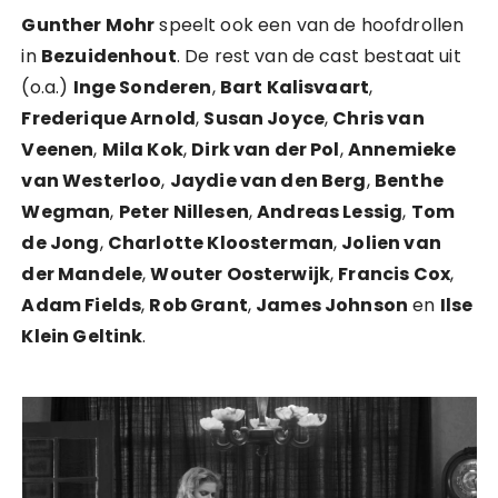
Gunther Mohr
speelt ook een van de hoofdrollen
in
Bezuidenhout
. De rest van de cast bestaat uit
(o.a.)
Inge Sonderen
,
Bart Kalisvaart
,
Frederique Arnold
,
Susan Joyce
,
Chris van
Veenen
,
Mila Kok
,
Dirk van der Pol
,
Annemieke
van Westerloo
,
Jaydie van den Berg
,
Benthe
Wegman
,
Peter Nillesen
,
Andreas Lessig
,
Tom
de Jong
,
Charlotte Kloosterman
,
Jolien van
der Mandele
,
Wouter Oosterwijk
,
Francis Cox
,
Adam Fields
,
Rob Grant
,
James Johnson
en
Ilse
Klein Geltink
.